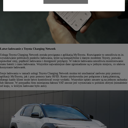
Łatwe ładowanie z Toyota Charging Network
Usługa Toyota Charging Network została powiązana z aplikacją MyToyota. Rozwiązanie to umożliwia m.in.
wyszukiwanie pobliskich punktów ładowania, które są kompatybilne z danym modelem Toyoty, pozwala
sprawdzać ceny, prędkość ładowania i dostępność przyłączy. W trakcie ładowania umożliwia monitorowanie
stanu baterii i czasu ładowania. Wszystkie najważniejsze dane zgromadzone są w jednym miejscu, co ułatwia
korzystanie ładowarek.
Sesje ładowania w ramach usługi Toyota Charging Network można też uruchamiać zarówno przy pomocy
aplikacji MyToyota, jak i przy pomocy karty RFID. Konto użytkownika jest połączone z kartą płatniczą,
dlatego każdy klient może łatwo kontrolować swoje wydatki. Wszystkie opłaty zawarte są na jednym rachunku
lub fakturze. W przypadku firm miesięczna faktura VAT zawsze jest wystawiana w polskim złotym (niezależnie
od kraju, w którym ładowane było auto).