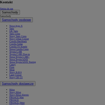
Kontakt
Napisz do nas
Samochody
Samochody
Samochody osobowe
Nowe Aygo X
Yaris
GR Yaris
Yaris Cross
Nowy Yaris Cross
Nowy Urban Cruiser
Corolla Hatchback
Corolla Sedan
Corolla TS Kombi
Nowa Corolla Cross
Toyota C-HR
Toyota C-HR Plug-in
Nowa Toyota C-HR+
Nowa Toyota bZ4X
Nowa Toyota bZ4X Touring
Camry
Prius
Mirai
Nowy RAV4
Land Cruiser
Nowy GR GT
Samochody dostawcze
Hilux
Nowy Hilux
Nowy Hilux Electric
PROACE Max
PROACE
PROACE Verso