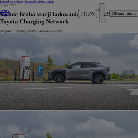
Przejdź do głównej zawartości
(Press Enter)
3 lipca 2025
Rośnie liczba stacji ładowania należących do sieci
Otwórz menu
Toyota Charging Network
Już ponad 10 tysięcy punktów ładowania w Polsce