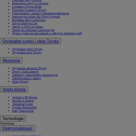
Rezerwacja wizyty w serwisie
Gwarancja Toyota Relax
Pozostałe Gwarancje Toyoty
Ubezpieczenia i naprawy blacharsko-lakiernicze
Innowacyjne usługi dla Twojej wygody
Bezpłatne Akcje Serwisowe
Serwis Dobrych Cen
Serwis w ASO się opłaca
Dostęp do informacji serwisowych
Wykaz wydanych zaświadczeń o odbytym szkoleniu (pdf)
Oryginalne części i oleje Toyota
Oryginalne części Toyoty
Oryginalne oleje Toyoty
Akcesoria
Oryginalne akcesoria Toyoty
Opony i koła zimowe
Zabudowy samochodów dostawczych
Zabezpieczenia i alarmy
Sklep Toyoty
Strefa klienta
Aplikacja MyToyota
Instrukcje obsługi
Aktualizacja map
System Bluetooth®
Karty Ratownicze
Technologie
Technologie
Elektromobilność