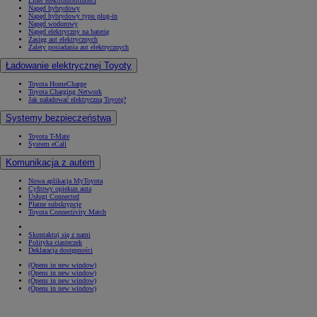
Lider elektromobilności
Napęd hybrydowy
Napęd hybrydowy typu plug-in
Napęd wodorowy
Napęd elektryczny na baterię
Zasięg aut elektrycznych
Zalety posiadania aut elektrycznych
Ładowanie elektrycznej Toyoty
Toyota HomeCharge
Toyota Charging Network
Jak naładować elektryczną Toyotę?
Systemy bezpieczeństwa
Toyota T-Mate
System eCall
Komunikacja z autem
Nowa aplikacja MyToyota
Cyfrowy opiekun auta
Usługi Connected
Płatne subskrypcje
Toyota Connectivity Match
Skontaktuj się z nami
Polityka ciasteczek
Deklaracja dostępności
(Opens in new window)
(Opens in new window)
(Opens in new window)
(Opens in new window)