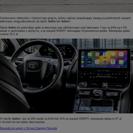
Użytkownicy elektryków i hybryd typu plug-in, którzy częściej uzupełniający energią na publicznych stacjach
ładowania, mogą zdecydować się taryfy
Active
lub
Active+
.
Taryfa
Active
nie przewiduje opłat za aktywację oraz odblokowanie sesji ładowania. Ceny za kWh są o 5%
niższe w porównaniu z taryfą Go, a na stacjach IONITY obowiązuje 10-procentowa zniżka. Miesięczna opłata
wynosi 23,5 zł.
W taryfie
Active+
jest aż 20% zniżki za kWh lub 25% na stacjach IONITY, miesięczna opłata to 67 zł
i również nie ma opłaty aktywacyjnej.
Dowiedz się więcej o Toyota Charging Network