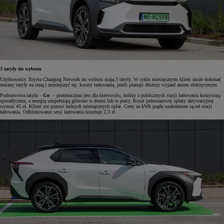
3 taryfy do wyboru
Użytkownicy Toyota Charging Network do wyboru mają 3 taryfy. W cyklu miesięcznym klient może dokonać
zmiany taryfy na inną i zmniejszyć np. koszty ładowania, jeżeli planuje dłuższy wyjazd autem elektrycznym.
Podstawowa taryfa –
Go
– przeznaczona jest dla kierowców, którzy z publicznych stacji ładowania korzystają
sporadycznie, a energię uzupełniają głównie w domu lub w pracy. Koszt jednorazowej opłaty aktywacyjnej
wynosi 45 zł. Klient nie ponosi żadnych miesięcznych opłat. Ceny za kWh prądu uzależnione są od stacji
ładowania. Odblokowanie sesji ładowania kosztuje 2,3 zł.