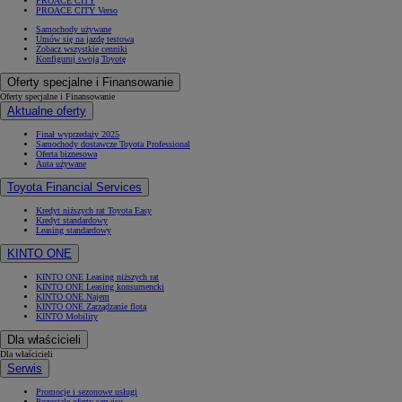
PROACE CITY
PROACE CITY Verso
Samochody używane
Umów się na jazdę testową
Zobacz wszystkie cenniki
Konfiguruj swoją Toyotę
Oferty specjalne i Finansowanie
Oferty specjalne i Finansowanie
Aktualne oferty
Finał wyprzedaży 2025
Samochody dostawcze Toyota Professional
Oferta biznesowa
Auta używane
Toyota Financial Services
Kredyt niższych rat Toyota Easy
Kredyt standardowy
Leasing standardowy
KINTO ONE
KINTO ONE Leasing niższych rat
KINTO ONE Leasing konsumencki
KINTO ONE Najem
KINTO ONE Zarządzanie flotą
KINTO Mobility
Dla właścicieli
Dla właścicieli
Serwis
Promocje i sezonowe usługi
Pozostałe oferty serwisu