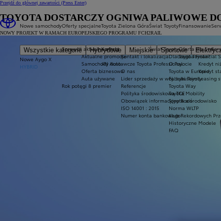
Przejdź do głównej zawartości
(Press Enter)
TOYOTA DOSTARCZY OGNIWA PALIWOWE D
Nowe samochody
Oferty specjalne
Toyota Zielona Góra
Świat Toyoty
Finansowanie
Serw
NOWY PROJEKT W RAMACH EUROPEJSKIEGO PROGRAMU FCH2RAIL
Sprawdź aktualne oferty
Kontakt
Świat Toyoty
Oferta dla firm
Ser
Wszystkie kategorie
Hybrydowe
Miejskie
Sportowe
Elektryc
Aktualne promocje
Kontakt i lokalizacja
Dlaczego Toyota?
Toyota Financial 
Nowe Aygo X
Samochody dostawcze Toyota Professional
JPJ Auto
O Toyocie
Kredyt ni
HYBRID
Oferta biznesowa
O nas
Toyota w Europie
Kredyt s
Auta używane
Lider sprzedaży w woj. lubuskim
Fabryki Toyoty
Leasing 
Rok potęgi 8 premier
Referencje
Toyota Way
Polityka środowiskowa TCE
Toyota Mobility
Obowiązek informacyjny Rodo
Toyota a środowisko
ISO 14001 : 2015
Norma WLTP
Numer konta bankowego
Klub Rekordowych Prz
Historyczne Modele
FAQ