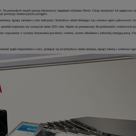
port. Na pozostałych trasach pracują lokomotywy napędzane silnikami Diesla. Chcąc zmniejszyć ich negatywn
stuje prototypy bezemisyjnych pociągów.
lania, łączący zasilanie z sieci trakcyjnej i hybrydowy układ składający się z zestawu ogniw paliwowych i bat
edaż rozpocznie się wiosną lub latem 2021 roku. Będzie on przeznaczony dla producentów wodorowych pojazdów
e wyposażony w systemy dostarczania powietrza i wodoru, system chłodzenia i jednostkę sterującą mocą. U
ł pobierać prądu bezpośrednio z sieci, przełączy się na hybrydowy układ zasilania, łączący baterię i wodorowe 