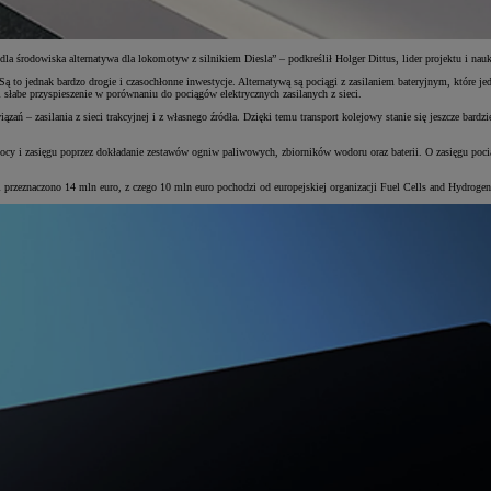
la środowiska alternatywa dla lokomotyw z silnikiem Diesla” – podkreślił Holger Dittus, lider projektu i na
ą to jednak bardzo drogie i czasochłonne inwestycje. Alternatywą są pociągi z zasilaniem bateryjnym, które je
słabe przyspieszenie w porównaniu do pociągów elektrycznych zasilanych z sieci.
ań – zasilania z sieci trakcyjnej i z własnego źródła. Dzięki temu transport kolejowy stanie się jeszcze bard
 i zasięgu poprzez dokładanie zestawów ogniw paliwowych, zbiorników wodoru oraz baterii. O zasięgu pociągu
cel przeznaczono 14 mln euro, z czego 10 mln euro pochodzi od europejskiej organizacji Fuel Cells and Hydrog