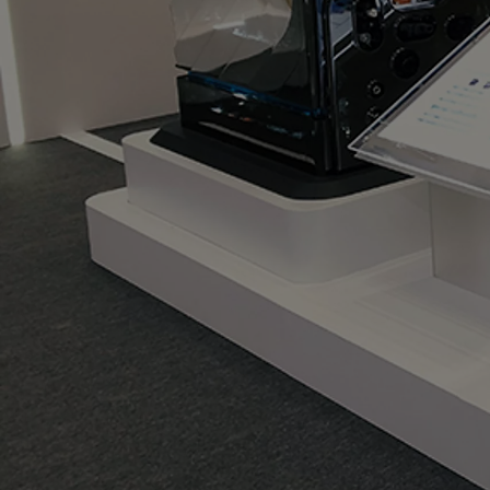
Od
81 900 zł
Yaris Cross
HYBRID