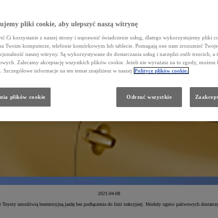
jemy pliki cookie, aby ulepszyć naszą witrynę
ć Ci korzystanie z naszej strony i usprawnić świadczenie usług, dlatego wykorzystujemy pliki co
na Twoim komputerze, telefonie komórkowym lub tablecie. Pomagają one nam zrozumieć Twoje 
cjonalność naszej witryny. Są wykorzystywane do dostarczania usług i narzędzi osób trzecich, a 
wych. Zalecamy akceptację wszystkich plików cookie. Jeżeli nie wyrażasz na to zgody, możesz 
a. Szczegółowe informacje na ten temat znajdziesz w naszej
Polityce plików cookie.
nia plików cookie
Odrzuć wszystkie
Zaakcept
2021-04-08
yoty umożliwią bezemisyjną jazdę bez podłączenia do linii trakcyjnej. Moduły ogniw paliwowych dostarczy i