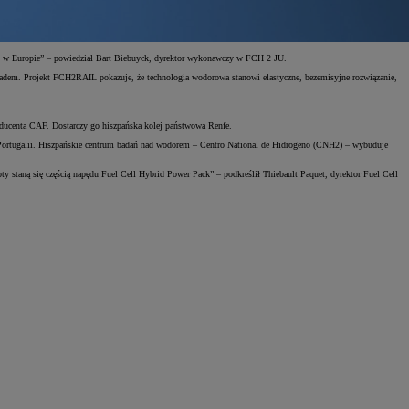
u w Europie” – powiedział Bart Biebuyck, dyrektor wykonawczy w FCH 2 JU.
ykładem. Projekt FCH2RAIL pokazuje, że technologia wodorowa stanowi elastyczne, bezemisyjne rozwiązanie,
ducenta CAF. Dostarczy go hiszpańska kolej państwowa Renfe.
 Portugalii. Hiszpańskie centrum badań nad wodorem – Centro National de Hidrogeno (CNH2) – wybuduje
 staną się częścią napędu Fuel Cell Hybrid Power Pack” – podkreślił Thiebault Paquet, dyrektor Fuel Cell