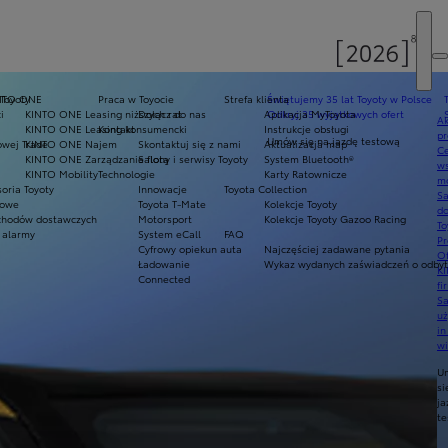
 Toyoty
NTO ONE
Praca w Toyocie
Strefa klienta
Świętujemy 35 lat Toyoty w Polsce
i
KINTO ONE Leasing niższych rat
Dołącz do nas
Aplikacja MyToyota
Odkryj 35 wyjątkowych ofert
Ak
KINTO ONE Leasing konsumencki
Kontakt
Instrukcje obsługi
pr
Umów się na jazdę testową
owej Trade
KINTO ONE Najem
Skontaktuj się z nami
Aktualizacja map
Ce
KINTO ONE Zarządzanie flotą
Salony i serwisy Toyoty
System Bluetooth®
ws
KINTO Mobility
Technologie
Karty Ratownicze
mo
oria Toyoty
Innowacje
Toyota Collection
S
mowe
Toyota T-Mate
Kolekcje Toyoty
do
hodów dostawczych
Motorsport
Kolekcje Toyoty Gazoo Racing
To
 alarmy
System eCall
FAQ
Pr
Cyfrowy opiekun auta
Najczęściej zadawane pytania
Of
Ładowanie
Wykaz wydanych zaświadczeń o odbyty
KI
Connected
fi
S
u
in
w
U
si
ja
te