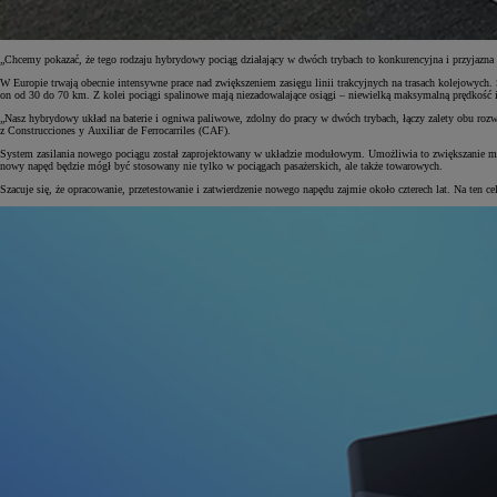
„Chcemy pokazać, że tego rodzaju hybrydowy pociąg działający w dwóch trybach to konkurencyjna i przyjazna d
W Europie trwają obecnie intensywne prace nad zwiększeniem zasięgu linii trakcyjnych na trasach kolejowych. S
on od 30 do 70 km. Z kolei pociągi spalinowe mają niezadowalające osiągi – niewielką maksymalną prędkość i 
„Nasz hybrydowy układ na baterie i ogniwa paliwowe, zdolny do pracy w dwóch trybach, łączy zalety obu rozwiąz
z Construcciones y Auxiliar de Ferrocarriles (CAF).
System zasilania nowego pociągu został zaprojektowany w układzie modułowym. Umożliwia to zwiększanie mocy
nowy napęd będzie mógł być stosowany nie tylko w pociągach pasażerskich, ale także towarowych.
Szacuje się, że opracowanie, przetestowanie i zatwierdzenie nowego napędu zajmie około czterech lat. Na ten 