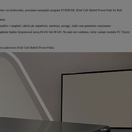
y wpływ na środowisko, powołano europejski program FCH2RAIL (Fuel Cell Hybrid Power Pack for Rail
erii.
 i urządzeń, takich jak ciężarówki, autobusy, pociągi, statki oraz generatory stacjonarne.
rządzenie będzie dysponować mocą 60 kW lub 80 kW. Na razie nie wiadomo, który wariant modułu FC Toyoty
ogniwa paliwowe (Fuel Cell Hybrid Power Pack).