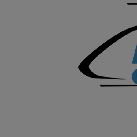
Od
105 300 zł
Corolla Hatchback
HYBRID