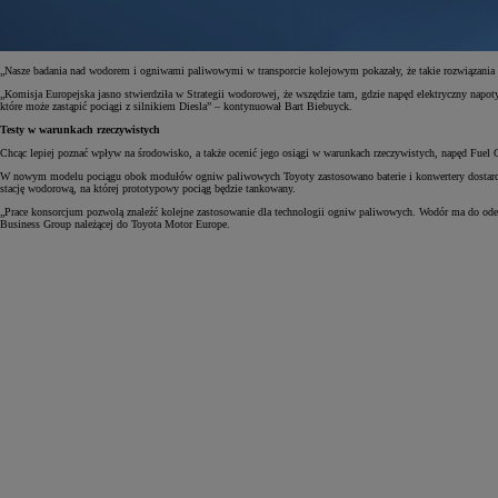
„Nasze badania nad wodorem i ogniwami paliwowymi w transporcie kolejowym pokazały, że takie rozwiązan
„Komisja Europejska jasno stwierdziła w Strategii wodorowej, że wszędzie tam, gdzie napęd elektryczny napo
które może zastąpić pociągi z silnikiem Diesla” – kontynuował Bart Biebuyck.
Testy w warunkach rzeczywistych
Chcąc lepiej poznać wpływ na środowisko, a także ocenić jego osiągi w warunkach rzeczywistych, napęd Fue
W nowym modelu pociągu obok modułów ogniw paliwowych Toyoty zastosowano baterie i konwertery dostarczon
stację wodorową, na której prototypowy pociąg będzie tankowany.
„Prace konsorcjum pozwolą znaleźć kolejne zastosowanie dla technologii ogniw paliwowych. Wodór ma do odegr
Business Group należącej do Toyota Motor Europe.