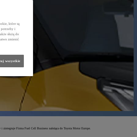
okie, które są
potrzeby i
także służą do
łatwo zmienić
uj wszystkie
 zintegruje Firma Fuel Cell Business należąca do Toyota Motor Europe.