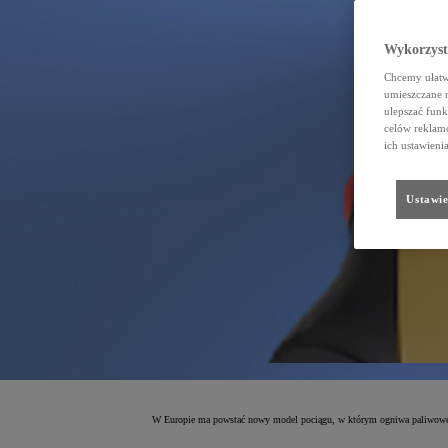
Wykorzystu
Chcemy ułatwi
umieszczane 
ulepszać funk
celów reklamo
ich ustawieni
Ustawie
W Europie ma powstać nowy model pociągu, w którym ogniwa paliwowe To