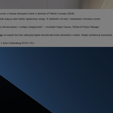
ukowiec z German Aerospace Center w Institute of Vehicle Concepts (DLR).
dnak mają na razie bardzo ograniczony zasięg. W zależności od trasy i temperatury otoczenia wynosi
ziej zrównoważony i wydajny energetycznie” – stwierdził Sergio Gascon, Technical Project Manager
 na trasach bez linii trakcyjnej będzie decydowała liczba zbiorników wodoru. Dzięki modułowej konstrukcji
en 2 Joint Undertaking (FCH 2 JU).