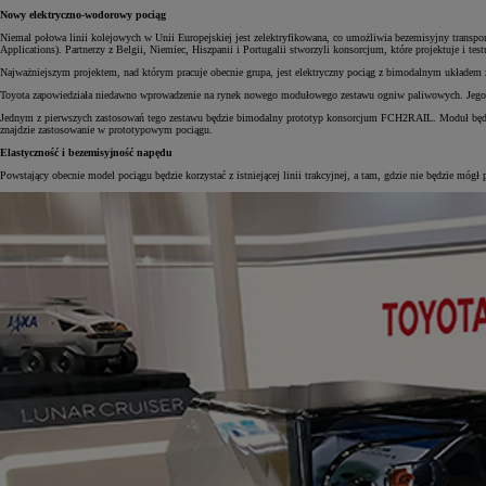
Nowy elektryczno-wodorowy pociąg
Niemal połowa linii kolejowych w Unii Europejskiej jest zelektryfikowana, co umożliwia bezemisyjny trans
Applications). Partnerzy z Belgii, Niemiec, Hiszpanii i Portugalii stworzyli konsorcjum, które projektuje i te
Najważniejszym projektem, nad którym pracuje obecnie grupa, jest elektryczny pociąg z bimodalnym układem zasi
Toyota zapowiedziała niedawno wprowadzenie na rynek nowego modułowego zestawu ogniw paliwowych. Jego sprz
Jednym z pierwszych zastosowań tego zestawu będzie bimodalny prototyp konsorcjum FCH2RAIL. Moduł będzi
znajdzie zastosowanie w prototypowym pociągu.
Elastyczność i bezemisyjność napędu
Powstający obecnie model pociągu będzie korzystać z istniejącej linii trakcyjnej, a tam, gdzie nie będzie móg