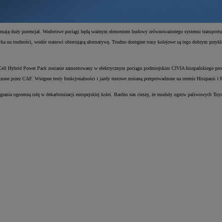
ia mają duży potencjał. Wodorowe pociągi będą ważnym elementem budowy zrównoważonego systemu transport
tyka na trudności, wodór stanowi obiecującą alternatywę. Trudno dostępne trasy kolejowe są tego dobrym prz
l Cell Hybrid Power Pack zostanie zamontowany w elektrycznym pociągu podmiejskim CIVIA hiszpańskiego pro
e przez CAF. Wstępne testy funkcjonalności i jazdy testowe zostaną przeprowadzone na terenie Hiszpanii i
ania ogromną rolę w dekarbonizacji europejskiej kolei. Bardzo nas cieszy, że moduły ogniw paliwowych Toyoty