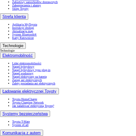
Zabudowy samochodów dostawczych
Zabezpieczenia i alarmy
Sklep Toyoty
Strefa klienta
Aplikacja MyToyota
Instrukcje obsługi
Aktualizacja map
System Bluetooth®
Karty Ratownicze
Technologie
Technologie
Elektromobilność
Lider elektromobilności
Napęd hybrydowy
Napęd hybrydowy typu plug-in
Napęd wodorowy
Napęd elektryczny na baterię
Zasięg aut elektrycznych
Zalety posiadania aut elektrycznych
Ładowanie elektrycznej Toyoty
Toyota HomeCharge
Toyota Charging Network
Jak naładować elektryczną Toyotę?
Systemy bezpieczeństwa
Toyota T-Mate
System eCall
Komunikacja z autem