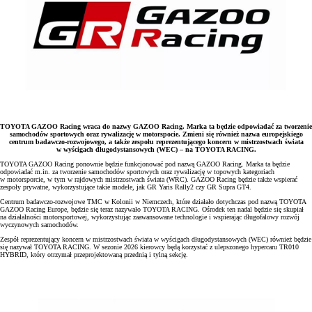
TOYOTA GAZOO Racing wraca do nazwy GAZOO Racing. Marka ta będzie odpowiadać za tworzenie
samochodów sportowych oraz rywalizację w motorspocie. Zmieni się również nazwa europejskiego
centrum badawczo-rozwojowego, a także zespołu reprezentującego koncern w mistrzostwach świata
w wyścigach długodystansowych (WEC) – na TOYOTA RACING.
TOYOTA GAZOO Racing ponownie będzie funkcjonować pod nazwą GAZOO Racing. Marka ta będzie
odpowiadać m.in. za tworzenie samochodów sportowych oraz rywalizację w topowych kategoriach
w motorsporcie, w tym w rajdowych mistrzostwach świata (WRC). GAZOO Racing będzie także wspierać
zespoły prywatne, wykorzystujące takie modele, jak GR Yaris Rally2 czy GR Supra GT4.
Centrum badawczo-rozwojowe TMC w Kolonii w Niemczech, które działało dotychczas pod nazwą TOYOTA
GAZOO Racing Europe, będzie się teraz nazywało TOYOTA RACING. Ośrodek ten nadal będzie się skupiał
na działalności motorsportowej, wykorzystując zaawansowane technologie i wspierając długofalowy rozwój
wyczynowych samochodów.
Zespół reprezentujący koncern w mistrzostwach świata w wyścigach długodystansowych (WEC) również będzie
się nazywał TOYOTA RACING. W sezonie 2026 kierowcy będą korzystać z ulepszonego hypercaru TR010
HYBRID, który otrzymał przeprojektowaną przednią i tylną sekcję.