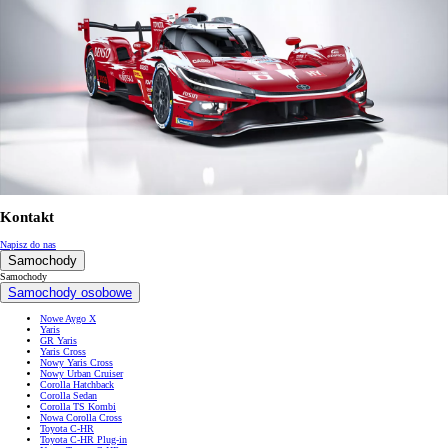
Kontakt
Napisz do nas
Samochody
Samochody
Samochody osobowe
Nowe Aygo X
Yaris
GR Yaris
Yaris Cross
Nowy Yaris Cross
Nowy Urban Cruiser
Corolla Hatchback
Corolla Sedan
Corolla TS Kombi
Nowa Corolla Cross
Toyota C-HR
Toyota C-HR Plug-in