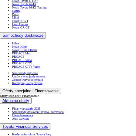
Nowa Toyota C-HR+
Nowa Toyota bZ4X
Nowa Toyota bZ4X Touring
Camry
Prius
Mirai
Nowy RAV4
Land Cruiser
Nowy GR GT
Samochody dostawcze
Hilux
Nowy Hilux
Nowy Hilux Electric
PROACE Max
PROACE
PROACE Verso
PROACE CITY
PROACE CITY Verso
Samochody używane
Umów się na jazdę testową
Zobacz wszystkie cenniki
Konfiguruj swoją Toyotę
Oferty specjalne i Finansowanie
Oferty specjalne i Finansowanie
Aktualne oferty
Finał wyprzedaży 2025
Samochody dostawcze Toyota Professional
Oferta biznesowa
Auta używane
Toyota Financial Services
Kredyt niższych rat Toyota Easy