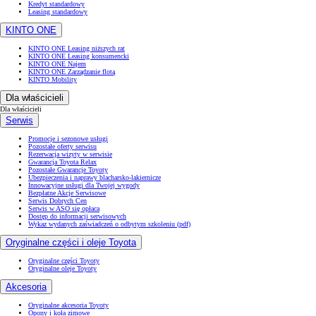
Kredyt standardowy
Leasing standardowy
KINTO ONE
KINTO ONE Leasing niższych rat
KINTO ONE Leasing konsumencki
KINTO ONE Najem
KINTO ONE Zarządzanie flotą
KINTO Mobility
Dla właścicieli
Dla właścicieli
Serwis
Promocje i sezonowe usługi
Pozostałe oferty serwisu
Rezerwacja wizyty w serwisie
Gwarancja Toyota Relax
Pozostałe Gwarancje Toyoty
Ubezpieczenia i naprawy blacharsko-lakiernicze
Innowacyjne usługi dla Twojej wygody
Bezpłatne Akcje Serwisowe
Serwis Dobrych Cen
Serwis w ASO się opłaca
Dostęp do informacji serwisowych
Wykaz wydanych zaświadczeń o odbytym szkoleniu (pdf)
Oryginalne części i oleje Toyota
Oryginalne części Toyoty
Oryginalne oleje Toyoty
Akcesoria
Oryginalne akcesoria Toyoty
Opony i koła zimowe