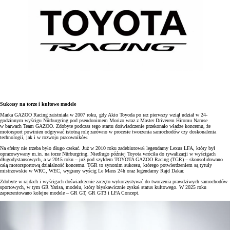
Sukcesy na torze i kultowe modele
Marka GAZOO Racing zaistniała w 2007 roku, gdy Akio Toyoda po raz pierwszy wziął udział w 24-
godzinnym wyścigu Nürburgring pod pseudonimem Morizo wraz z Master Driverem Hiromu Naruse
w barwach Team GAZOO. Zdobyte podczas tego startu doświadczenie przekonało władze koncernu, że
motorsport powinien odgrywać istotną rolę zarówno w procesie tworzenia samochodów czy doskonalenia
technologii, jak i w rozwoju pracowników.
Na efekty nie trzeba było długo czekać. Już w 2010 roku zadebiutował legendarny Lexus LFA, który był
opracowywany m.in. na torze Nürburgring. Niedługo później Toyota wróciła do rywalizacji w wyścigach
długodystansowych, a w 2015 roku – już pod szyldem TOYOTA GAZOO Racing (TGR) – skonsolidowano
całą motorsportową działalność koncernu. TGR to synonim sukcesu, którego potwierdzeniem są tytuły
mistrzowskie w WRC, WEC, wygrany wyścig Le Mans 24h oraz legendarny Rajd Dakar.
Zdobyte w rajdach i wyścigach doświadczenie zaczęto wykorzystywać do tworzenia prawdziwych samochodów
sportowych, w tym GR Yarisa, modelu, który błyskawicznie zyskał status kultowego. W 2025 roku
zaprezentowano kolejne modele – GR GT, GR GT3 i LFA Concept.