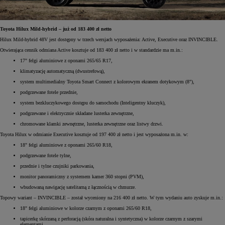
Toyota Hilux Mild-hybrid – już od 183 400 zł netto
Hilux Mild-hybrid 48V jest dostępny w trzech wersjach wyposażenia: Active, Executive oraz INVINCIBLE.
Otwierająca cennik odmiana Active kosztuje od 183 400 zł netto i w standardzie ma m.in.:
17" felgi aluminiowe z oponami 265/65 R17,
klimatyzację automatyczną (dwustrefową),
system multimedialny Toyota Smart Connect z kolorowym ekranem dotykowym (8"),
podgrzewane fotele przednie,
system bezkluczykowego dostępu do samochodu (Inteligentny kluczyk),
podgrzewane i elektrycznie składane lusterka zewnętrzne,
chromowane klamki zewnętrzne, lusterka zewnętrzne oraz listwy drzwi.
Toyota Hilux w odmianie Executive kosztuje od 197 400 zł netto i jest wyposażona m.in. w:
18" felgi aluminiowe z oponami 265/60 R18,
podgrzewane fotele tylne,
przednie i tylne czujniki parkowania,
monitor panoramiczny z systemem kamer 360 stopni (PVM),
wbudowaną nawigację satelitarną z łącznością w chmurze.
Topowy wariant – INVINCIBLE – został wyceniony na 216 400 zł netto. W tym wydaniu auto zyskuje m.in.:
18" felgi aluminiowe w kolorze czarnym z oponami 265/60 R18,
tapicerkę skórzaną z perforacją (skóra naturalna i syntetyczna) w kolorze czarnym z szarymi
elementami,