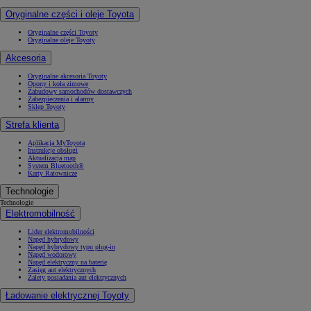
Oryginalne części i oleje Toyota
Oryginalne części Toyoty
Oryginalne oleje Toyoty
Akcesoria
Oryginalne akcesoria Toyoty
Opony i koła zimowe
Zabudowy samochodów dostawczych
Zabezpieczenia i alarmy
Sklep Toyoty
Strefa klienta
Aplikacja MyToyota
Instrukcje obsługi
Aktualizacja map
System Bluetooth®
Karty Ratownicze
Technologie
Technologie
Elektromobilność
Lider elektromobilności
Napęd hybrydowy
Napęd hybrydowy typu plug-in
Napęd wodorowy
Napęd elektryczny na baterię
Zasięg aut elektrycznych
Zalety posiadania aut elektrycznych
Ładowanie elektrycznej Toyoty