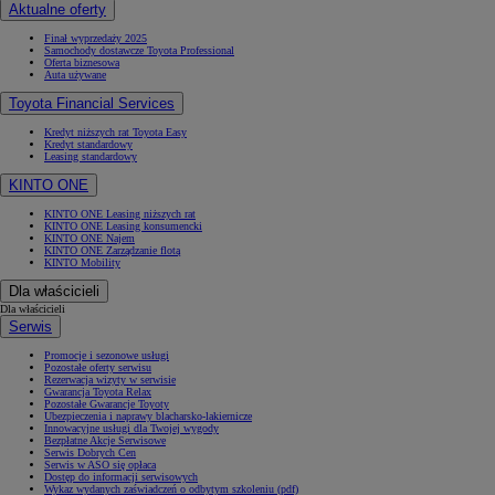
Aktualne oferty
Finał wyprzedaży 2025
Samochody dostawcze Toyota Professional
Oferta biznesowa
Auta używane
Toyota Financial Services
Kredyt niższych rat Toyota Easy
Kredyt standardowy
Leasing standardowy
KINTO ONE
KINTO ONE Leasing niższych rat
KINTO ONE Leasing konsumencki
KINTO ONE Najem
KINTO ONE Zarządzanie flotą
KINTO Mobility
Dla właścicieli
Dla właścicieli
Serwis
Promocje i sezonowe usługi
Pozostałe oferty serwisu
Rezerwacja wizyty w serwisie
Gwarancja Toyota Relax
Pozostałe Gwarancje Toyoty
Ubezpieczenia i naprawy blacharsko-lakiernicze
Innowacyjne usługi dla Twojej wygody
Bezpłatne Akcje Serwisowe
Serwis Dobrych Cen
Serwis w ASO się opłaca
Dostęp do informacji serwisowych
Wykaz wydanych zaświadczeń o odbytym szkoleniu (pdf)