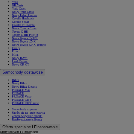
Yaris
GR Yaris
Yaris Cross
Nowy Yaris Cross
Nowy Urban Cruiser
Corolla Hatchback
Corolla Sedan
Corolla TS Kombi
Nowa Corolla Cross
Toyota C-HR
Toyota C-HR Plug-in
Nowa Toyota C-HR+
Nowa Toyota bZ4X
Nowa Toyota bZ4X Touring
Camry
Prius
Mirai
Nowy RAV4
Land Cruiser
Nowy GR GT
Samochody dostawcze
Hilux
Nowy Hilux
Nowy Hilux Electric
PROACE Max
PROACE
PROACE Verso
PROACE CITY
PROACE CITY Verso
Samochody używane
Umów się na jazdę testową
Zobacz wszystkie cenniki
Konfiguruj swoją Toyotę
Oferty specjalne i Finansowanie
Oferty specjalne i Finansowanie