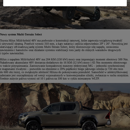
Nowy system Multi-Terrain Select
Toyota Hilux Mild-hybrid 48V ma podwozie o konstrukcji ramowej, które zapewnia wyjątkową trwałość
i sztywność skrętną. Prześwit wynosi 310 mm, a kąty natarcia i zejścia odpowiednio 29º i 26º. Nowością jest
ułatwiający off-roadową jazdę system Multi-Terrain Select, który dostosowuje siłę napędu, ustawienia
zawieszenia i hamulców oraz działanie systemu stabilizacji toru jazdy do różnych warunków drogowych
i typów nawierzchni.
Hilux z napędem Mild-hybrid 48V ma 204 KM (150 kW) mocy oraz imponujący moment obrotowy 500 Nm.
Naładowany akumulator 48V dostarcza dodatkowo do 16 KM (12 kW) mocy i 65 Nm momentu obrotowego
w trakcie przyspieszania. Zastosowanie kompaktowej maszyny elektrycznej MG – jednostki synchronicznej
z magnesami trwałymi – pozwoliło na obniżenie o 20% prędkości biegu jałowego silnika (z 720 obr./min
do 600 obr./min), co zwiększyło zdolność Hiluxa do pokonywania przeszkód. Samochód w zelektryfikowanej
odmianie jest oszczędniejszy od wersji wyposażonych w konwencjonalne silniki, zwłaszcza w ruchu miejskim.
Średnie zużycie paliwa wynosi od 10 l paliwa na 100 km w cyklu mieszanym WLTP.