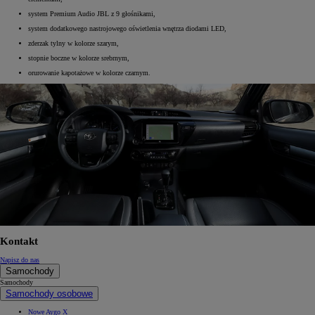
system Premium Audio JBL z 9 głośnikami,
system dodatkowego nastrojowego oświetlenia wnętrza diodami LED,
zderzak tylny w kolorze szarym,
stopnie boczne w kolorze srebrnym,
orurowanie kapotażowe w kolorze czarnym.
Kontakt
Napisz do nas
Samochody
Samochody
Samochody osobowe
Nowe Aygo X