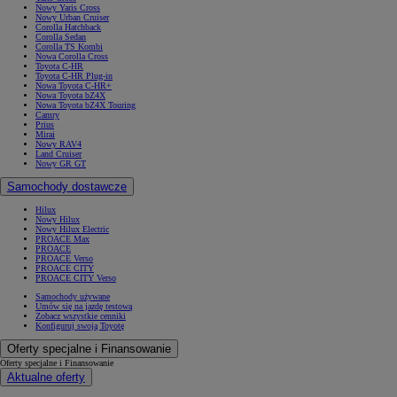
Nowy Yaris Cross
Nowy Urban Cruiser
Corolla Hatchback
Corolla Sedan
Corolla TS Kombi
Nowa Corolla Cross
Toyota C-HR
Toyota C-HR Plug-in
Nowa Toyota C-HR+
Nowa Toyota bZ4X
Nowa Toyota bZ4X Touring
Camry
Prius
Mirai
Nowy RAV4
Land Cruiser
Nowy GR GT
Samochody dostawcze
Hilux
Nowy Hilux
Nowy Hilux Electric
PROACE Max
PROACE
PROACE Verso
PROACE CITY
PROACE CITY Verso
Samochody używane
Umów się na jazdę testową
Zobacz wszystkie cenniki
Konfiguruj swoją Toyotę
Oferty specjalne i Finansowanie
Oferty specjalne i Finansowanie
Aktualne oferty