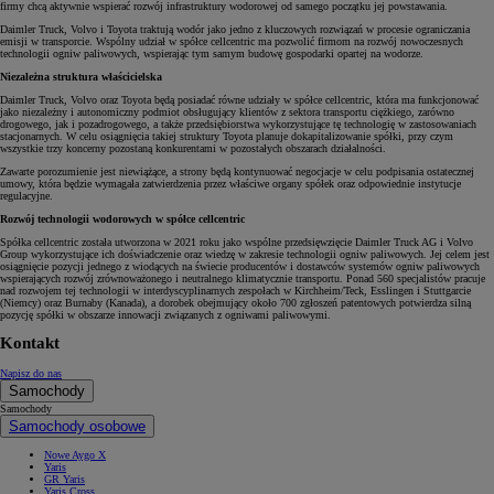
firmy chcą aktywnie wspierać rozwój infrastruktury wodorowej od samego początku jej powstawania.
Daimler Truck, Volvo i Toyota traktują wodór jako jedno z kluczowych rozwiązań w procesie ograniczania
emisji w transporcie. Wspólny udział w spółce cellcentric ma pozwolić firmom na rozwój nowoczesnych
technologii ogniw paliwowych, wspierając tym samym budowę gospodarki opartej na wodorze.
Niezależna struktura właścicielska
Daimler Truck, Volvo oraz Toyota będą posiadać równe udziały w spółce cellcentric, która ma funkcjonować
jako niezależny i autonomiczny podmiot obsługujący klientów z sektora transportu ciężkiego, zarówno
drogowego, jak i pozadrogowego, a także przedsiębiorstwa wykorzystujące tę technologię w zastosowaniach
stacjonarnych. W celu osiągnięcia takiej struktury Toyota planuje dokapitalizowanie spółki, przy czym
wszystkie trzy koncerny pozostaną konkurentami w pozostałych obszarach działalności.
Zawarte porozumienie jest niewiążące, a strony będą kontynuować negocjacje w celu podpisania ostatecznej
umowy, która będzie wymagała zatwierdzenia przez właściwe organy spółek oraz odpowiednie instytucje
regulacyjne.
Rozwój technologii wodorowych w spółce cellcentric
Spółka cellcentric została utworzona w 2021 roku jako wspólne przedsięwzięcie Daimler Truck AG i Volvo
Group wykorzystujące ich doświadczenie oraz wiedzę w zakresie technologii ogniw paliwowych. Jej celem jest
osiągnięcie pozycji jednego z wiodących na świecie producentów i dostawców systemów ogniw paliwowych
wspierających rozwój zrównoważonego i neutralnego klimatycznie transportu. Ponad 560 specjalistów pracuje
nad rozwojem tej technologii w interdyscyplinarnych zespołach w Kirchheim/Teck, Esslingen i Stuttgarcie
(Niemcy) oraz Burnaby (Kanada), a dorobek obejmujący około 700 zgłoszeń patentowych potwierdza silną
pozycję spółki w obszarze innowacji związanych z ogniwami paliwowymi.
Kontakt
Napisz do nas
Samochody
Samochody
Samochody osobowe
Nowe Aygo X
Yaris
GR Yaris
Yaris Cross