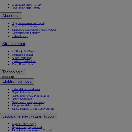
Oryginalne części Toyoty
Oryginalne oleje Toyoty
Akcesoria
Oryginalne akcesoria Toyoty
Opony i koła zimowe
Zabudowy samochodów dostawczych
Zabezpieczenia i alarmy
Sklep Toyoty
Strefa klienta
Aplikacja MyToyota
Instrukcje obsługi
Aktualizacja map
System Bluetooth®
Karty Ratownicze
Technologie
Technologie
Elektromobilność
Lider elektromobilności
Napęd hybrydowy
Napęd hybrydowy typu plug-in
Napęd wodorowy
Napęd elektryczny na baterię
Zasięg aut elektrycznych
Zalety posiadania aut elektrycznych
Ładowanie elektrycznej Toyoty
Toyota HomeCharge
Toyota Charging Network
Jak naładować elektryczną Toyotę?