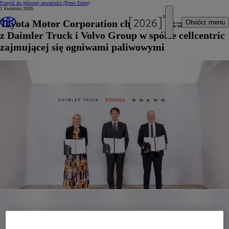
Przejdź do głównej zawartości
(Press Enter)
1 kwietnia 2026
Toyota Motor Corporation chce współpracować
Otwórz menu
z Daimler Truck i Volvo Group w spółce cellcentric
zajmującej się ogniwami paliwowymi