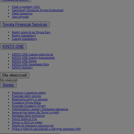
Finał wyprzedaży 2025
Samochody dostawcze Toyota Professional
Oferta biznesowa
Auta używane
Toyota Financial Services
Kredyt niższych rat Toyota Easy
Kredyt standardowy
Leasing standardowy
KINTO ONE
KINTO ONE Leasing niższych rat
KINTO ONE Leasing konsumencki
KINTO ONE Najem
KINTO ONE Zarządzanie flotą
KINTO Mobility
Dla właścicieli
Dla właścicieli
Serwis
Promocje i sezonowe usługi
Pozostałe oferty serwisu
Rezerwacja wizyty w serwisie
Gwarancja Toyota Relax
Pozostałe Gwarancje Toyoty
Ubezpieczenia i naprawy blacharsko-lakiernicze
Innowacyjne usługi dla Twojej wygody
Bezpłatne Akcje Serwisowe
Serwis Dobrych Cen
Serwis w ASO się opłaca
Dostęp do informacji serwisowych
Wykaz wydanych zaświadczeń o odbytym szkoleniu (pdf)