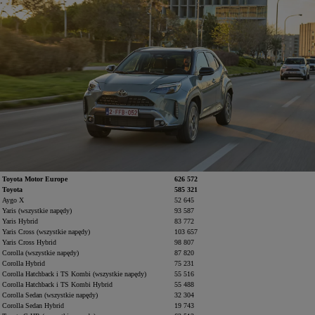
Toyota Motor Europe
626 572
Toyota
585 321
Aygo X
52 645
Yaris (wszystkie napędy)
93 587
Yaris Hybrid
83 772
Yaris Cross (wszystkie napędy)
103 657
Yaris Cross Hybrid
98 807
Corolla (wszystkie napędy)
87 820
Corolla Hybrid
75 231
Corolla Hatchback i TS Kombi (wszystkie napędy)
55 516
Corolla Hatchback i TS Kombi Hybrid
55 488
Corolla Sedan (wszystkie napędy)
32 304
Corolla Sedan Hybrid
19 743