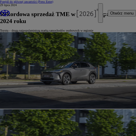
Przejdź do głównej zawartości
(Press Enter)
29 lipca 2024
Rekordowa sprzedaż TME w pierwszej połowie
Otwórz menu
2024 roku
Toyota – drugą najpopularniejszą marką samochodów osobowych w regionie