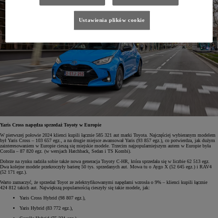
Ustawienia plików cookie
Yaris Cross napędza sprzedaż Toyoty w Europie
W pierwszej połowie 2024 klienci kupili łącznie 585 321 aut marki Toyota. Najczęściej wybieranym modelem
był Yaris Cross – 103 657 egz., a na drugie miejsce awansował Yaris (93 857 egz.), co potwierdza, jak dużym
zainteresowaniem w Europie cieszą się miejskie modele. Trzecim najpopularniejszym autem w Europie była
Corolla – 87 820 egz. (w wersjach Hatchback, Sedan i TS Kombi).
Dobrze na rynku radziła sobie także nowa generacja Toyoty C-HR, która sprzedała się w liczbie 62 513 egz.
Dwa kolejne modele przekroczyły barierę 50 tys. sprzedanych aut. Mowa tu o Aygo X (52 645 egz.) i RAV4
(52 171 egz.).
Warto zaznaczyć, że sprzedaż Toyot ze zelektryfikowanymi napędami wzrosła o 9% – klienci kupili łącznie
424 812 takich aut. Największą popularnością cieszyły się takie modele, jak:
Yaris Cross Hybrid (98 807 egz.),
Yaris Hybrid (83 772 egz.),