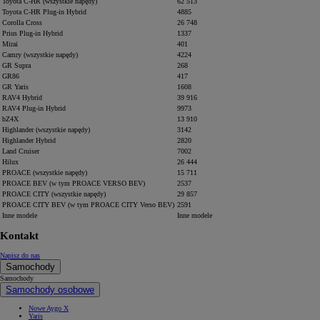
Toyota C-HR (wszystkie napędy)
62 513
Toyota C-HR Plug-in Hybrid
4885
Corolla Cross
26 748
Prius Plug-in Hybrid
1337
Mirai
401
Camry (wszystkie napędy)
4224
GR Supra
268
GR86
417
GR Yaris
1608
RAV4 Hybrid
39 916
RAV4 Plug-in Hybrid
9973
bZ4X
13 910
Highlander (wszystkie napędy)
3142
Highlander Hybrid
2820
Land Cruiser
7002
Hilux
26 444
PROACE (wszystkie napędy)
15 711
PROACE BEV (w tym PROACE VERSO BEV)
2537
PROACE CITY (wszystkie napędy)
29 857
PROACE CITY BEV (w tym PROACE CITY Verso BEV)
2591
Inne modele
Inne modele
Kontakt
Napisz do nas
Samochody
Samochody
Samochody osobowe
Nowe Aygo X
Yaris