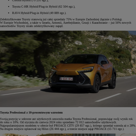
Corolla Hybrid (75 231 egz.),
Toyota C-HR Hybrid/Plug-in Hybrid (62 504 egz.),
RAV4 Hybrid/Plug-in Hybrid (49 889 egz.).
Zelektryfikowane Toyoty stanowią już całej sprzedaży 75% w Europie Zachodniej (łącznie z Polską).
W Europie Wschodniej, a także w Izraelu, Armenii, Azerbejdżanie, Gruzji i Kazachstanie – już 56% nowych
samochodów Toyoty miało zelektryfikowany napęd.
Toyota Professional z 10-procentowym wzrostem
Swoją pozycję w sektorze aut użytkowych umocniła marka Toyota Professional, poprawiając swój wynik rok
do roku o 10%. Od stycznia do czerwca 2024 roku sprzedano 72 012 samochodów użytkowych.
Najpopularniejszym modelem w ofercie był PROACE CITY (29 857 egz.), którego sprzedaż wzrosła aż o 28%.
Na drugim miejscu uplasował się Hilux (26 444 egz.), a trzecie miejsce zajął PROACE (15 711 egz.).