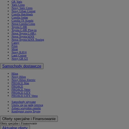
GR Yaris
Yaris Cross
Nowy Yaris Cross
Nowy Urban Cruiser
Corolla Hatchback
Corolla Sedan
Corolla TS Kombi
Nowa Corolla Cross
Toyota C-HR
Toyota C-HR Plug-in
Nowa Toyota C-HR+
Nowa Toyota bZ4X
Nowa Toyota bZ4X Touring
Camry
Prius
Mirai
Nowy RAV4
Land Cruiser
Nowy GR GT
Samochody dostawcze
Hilux
Nowy Hilux
Nowy Hilux Electric
PROACE Max
PROACE
PROACE Verso
PROACE CITY
PROACE CITY Verso
Samochody używane
Umów się na jazdę testową
Zobacz wszystkie cenniki
Konfiguruj swoją Toyotę
Oferty specjalne i Finansowanie
Oferty specjalne i Finansowanie
Aktualne oferty