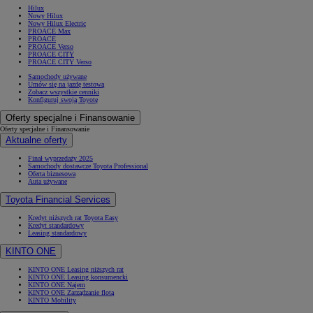
Hilux
Nowy Hilux
Nowy Hilux Electric
PROACE Max
PROACE
PROACE Verso
PROACE CITY
PROACE CITY Verso
Samochody używane
Umów się na jazdę testową
Zobacz wszystkie cenniki
Konfiguruj swoją Toyotę
Oferty specjalne i Finansowanie
Oferty specjalne i Finansowanie
Aktualne oferty
Finał wyprzedaży 2025
Samochody dostawcze Toyota Professional
Oferta biznesowa
Auta używane
Toyota Financial Services
Kredyt niższych rat Toyota Easy
Kredyt standardowy
Leasing standardowy
KINTO ONE
KINTO ONE Leasing niższych rat
KINTO ONE Leasing konsumencki
KINTO ONE Najem
KINTO ONE Zarządzanie flotą
KINTO Mobility