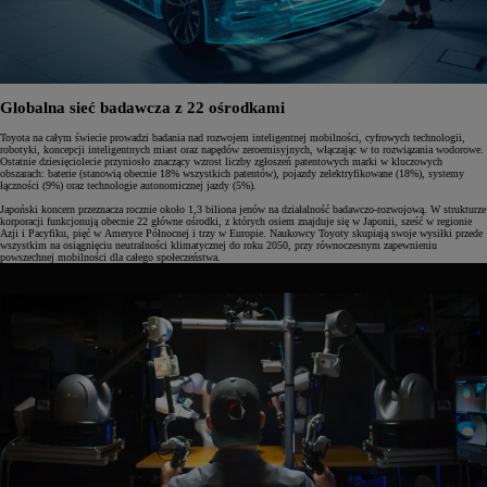
Globalna sieć badawcza z 22 ośrodkami
Toyota na całym świecie prowadzi badania nad rozwojem inteligentnej mobilności, cyfrowych technologii,
robotyki, koncepcji inteligentnych miast oraz napędów zeroemisyjnych, włączając w to rozwiązania wodorowe.
Ostatnie dziesięciolecie przyniosło znaczący wzrost liczby zgłoszeń patentowych marki w kluczowych
obszarach: baterie (stanowią obecnie 18% wszystkich patentów), pojazdy zelektryfikowane (18%), systemy
łączności (9%) oraz technologie autonomicznej jazdy (5%).
Japoński koncern przeznacza rocznie około 1,3 biliona jenów na działalność badawczo-rozwojową. W strukturze
korporacji funkcjonują obecnie 22 główne ośrodki, z których osiem znajduje się w Japonii, sześć w regionie
Azji i Pacyfiku, pięć w Ameryce Północnej i trzy w Europie. Naukowcy Toyoty skupiają swoje wysiłki przede
wszystkim na osiągnięciu neutralności klimatycznej do roku 2050, przy równoczesnym zapewnieniu
powszechnej mobilności dla całego społeczeństwa.