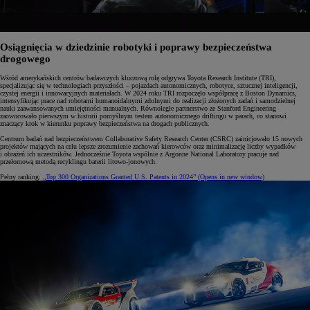
Osiągnięcia w dziedzinie robotyki i poprawy bezpieczeństwa
drogowego
Wśród amerykańskich centrów badawczych kluczową rolę odgrywa Toyota Research Institute (TRI),
specjalizując się w technologiach przyszłości – pojazdach autonomicznych, robotyce, sztucznej inteligencji,
czystej energii i innowacyjnych materiałach. W 2024 roku TRI rozpoczęło współpracę z Boston Dynamics,
intensyfikując prace nad robotami humanoidalnymi zdolnymi do realizacji złożonych zadań i samodzielnej
nauki zaawansowanych umiejętności manualnych. Równoległe partnerstwo ze Stanford Engineering
zaowocowało pierwszym w historii pomyślnym testem autonomicznego driftingu w parach, co stanowi
znaczący krok w kierunku poprawy bezpieczeństwa na drogach publicznych.
Centrum badań nad bezpieczeństwem Collaborative Safety Research Center (CSRC) zainicjowało 15 nowych
projektów mających na celu lepsze zrozumienie zachowań kierowców oraz minimalizację liczby wypadków
i obrażeń ich uczestników. Jednocześnie Toyota wspólnie z Argonne National Laboratory pracuje nad
przełomową metodą recyklingu baterii litowo-jonowych.
Pełny ranking:
„Top 300 Organizations Granted U.S. Patents in 2024”
(Opens in new window)