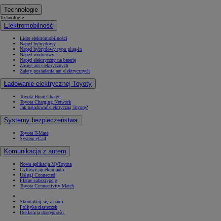
Technologie
Technologie
Elektromobilność
Lider elektromobilności
Napęd hybrydowy
Napęd hybrydowy typu plug-in
Napęd wodorowy
Napęd elektryczny na baterię
Zasięg aut elektrycznych
Zalety posiadania aut elektrycznych
Ładowanie elektrycznej Toyoty
Toyota HomeCharge
Toyota Charging Network
Jak naładować elektryczną Toyotę?
Systemy bezpieczeństwa
Toyota T-Mate
System eCall
Komunikacja z autem
Nowa aplikacja MyToyota
Cyfrowy opiekun auta
Usługi Connected
Płatne subskrypcje
Toyota Connectivity Match
Skontaktuj się z nami
Polityka ciasteczek
Deklaracja dostępności