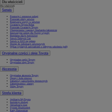
Dla właścicieli
Dla właścicieli
Serwis
Promocje i sezonowe usługi
Pozostałe oferty serwisu
Rezerwacja wizyty w serwisie
Gwarancja Toyota Relax
Pozostałe Gwarancje Toyoty
Ubezpieczenia i naprawy blacharsko-lakiernicze
Innowacyjne usługi dla Twojej wygody
Bezpłatne Akcje Serwisowe
Serwis Dobrych Cen
Serwis w ASO się opłaca
Dostęp do informacji serwisowych
Wykaz wydanych zaświadczeń o odbytym szkoleniu (pdf)
Oryginalne części i oleje Toyota
Oryginalne części Toyoty
Oryginalne oleje Toyoty
Akcesoria
Oryginalne akcesoria Toyoty
Opony i koła zimowe
Zabudowy samochodów dostawczych
Zabezpieczenia i alarmy
Sklep Toyoty
Strefa klienta
Aplikacja MyToyota
Instrukcje obsługi
Aktualizacja map
System Bluetooth®
Karty Ratownicze