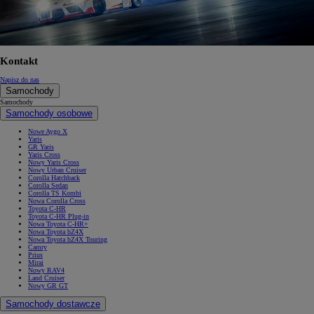
Kontakt
Napisz do nas
Samochody
Samochody
Samochody osobowe
Nowe Aygo X
Yaris
GR Yaris
Yaris Cross
Nowy Yaris Cross
Nowy Urban Cruiser
Corolla Hatchback
Corolla Sedan
Corolla TS Kombi
Nowa Corolla Cross
Toyota C-HR
Toyota C-HR Plug-in
Nowa Toyota C-HR+
Nowa Toyota bZ4X
Nowa Toyota bZ4X Touring
Camry
Prius
Mirai
Nowy RAV4
Land Cruiser
Nowy GR GT
Samochody dostawcze