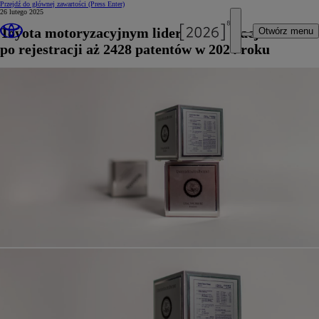
Przejdź do głównej zawartości
(Press Enter)
26 lutego 2025
Toyota motoryzacyjnym liderem innowacji w USA
Otwórz menu
po rejestracji aż 2428 patentów w 2024 roku