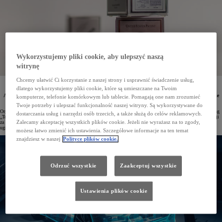
Wykorzystujemy pliki cookie, aby ulepszyć naszą
witrynę
Chcemy ułatwić Ci korzystanie z naszej strony i usprawnić świadczenie usług,
Toyota już po raz 11. z rzędu znalazła się na szczycie zestawienia patentowego wśród wszystkich
dlatego wykorzystujemy pliki cookie, które są umieszczane na Twoim
producentów samochodów w USA. Według najnowszego rankingu Intellectual Property Owners
Association Toyota utrzymała dominującą pozycję w sektorze motoryzacyjnym, zajmując jednocześnie
komputerze, telefonie komórkowym lub tablecie. Pomagają one nam zrozumieć
10. miejsce w klasyfikacji obejmującej wszystkie gałęzie przemysłu.
Twoje potrzeby i ulepszać funkcjonalność naszej witryny. Są wykorzystywane do
Organizacja non-profit Intellectual Property Owners Association nieprzerwanie od 1972 roku publikuje ranking
dostarczania usług i narzędzi osób trzecich, a także służą do celów reklamowych.
„Top 300 Organizations Granted U.S. Patents”, w którym Toyota regularnie zajmuje czołowe lokaty. W edycji
Zalecamy akceptację wszystkich plików cookie. Jeżeli nie wyrażasz na to zgody,
za 2024 rok największy światowy producent aut zarejestrował 2428 wniosków patentowych, co ponownie
ugruntowało pozycję Toyoty jako lidera innowacyjności w amerykańskim przemyśle samochodowym.
możesz łatwo zmienić ich ustawienia. Szczegółowe informacje na ten temat
znajdziesz w naszej
Polityce plików cookie.
Odrzuć wszystkie
Zaakceptuj wszystkie
Ustawienia plików cookie