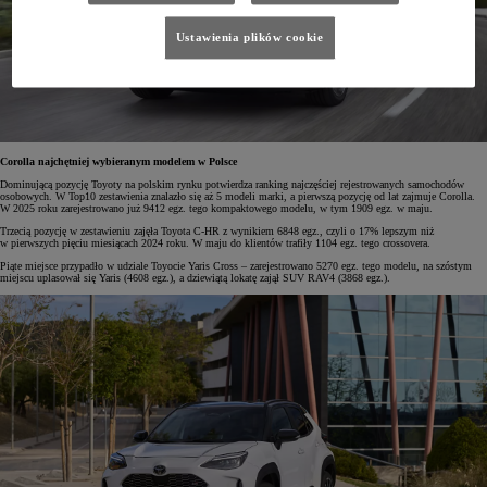
Ustawienia plików cookie
Corolla najchętniej wybieranym modelem w Polsce
Dominującą pozycję Toyoty na polskim rynku potwierdza ranking najczęściej rejestrowanych samochodów
osobowych. W Top10 zestawienia znalazło się aż 5 modeli marki, a pierwszą pozycję od lat zajmuje Corolla.
W 2025 roku zarejestrowano już 9412 egz. tego kompaktowego modelu, w tym 1909 egz. w maju.
Trzecią pozycję w zestawieniu zajęła Toyota C-HR z wynikiem 6848 egz., czyli o 17% lepszym niż
w pierwszych pięciu miesiącach 2024 roku. W maju do klientów trafiły 1104 egz. tego crossovera.
Piąte miejsce przypadło w udziale Toyocie Yaris Cross – zarejestrowano 5270 egz. tego modelu, na szóstym
miejscu uplasował się Yaris (4608 egz.), a dziewiątą lokatę zajął SUV RAV4 (3868 egz.).