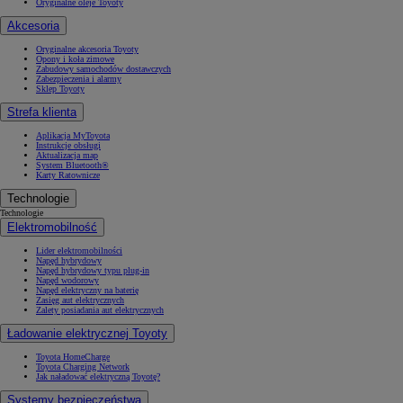
Oryginalne oleje Toyoty
Akcesoria
Oryginalne akcesoria Toyoty
Opony i koła zimowe
Zabudowy samochodów dostawczych
Zabezpieczenia i alarmy
Sklep Toyoty
Strefa klienta
Aplikacja MyToyota
Instrukcje obsługi
Aktualizacja map
System Bluetooth®
Karty Ratownicze
Technologie
Technologie
Elektromobilność
Lider elektromobilności
Napęd hybrydowy
Napęd hybrydowy typu plug-in
Napęd wodorowy
Napęd elektryczny na baterię
Zasięg aut elektrycznych
Zalety posiadania aut elektrycznych
Ładowanie elektrycznej Toyoty
Toyota HomeCharge
Toyota Charging Network
Jak naładować elektryczną Toyotę?
Systemy bezpieczeństwa