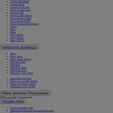
Corolla Hatchback
Corolla Sedan
Corolla TS Kombi
Nowa Corolla Cross
Toyota C-HR
Toyota C-HR Plug-in
Nowa Toyota C-HR+
Nowa Toyota bZ4X
Nowa Toyota bZ4X Touring
Camry
Prius
Mirai
Nowy RAV4
Land Cruiser
Nowy GR GT
Samochody dostawcze
Hilux
Nowy Hilux
Nowy Hilux Electric
PROACE Max
PROACE
PROACE Verso
PROACE CITY
PROACE CITY Verso
Samochody używane
Umów się na jazdę testową
Zobacz wszystkie cenniki
Konfiguruj swoją Toyotę
Oferty specjalne i Finansowanie
Oferty specjalne i Finansowanie
Aktualne oferty
Finał wyprzedaży 2025
Samochody dostawcze Toyota Professional