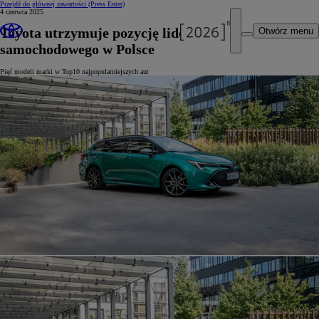
Przejdź do głównej zawartości
(Press Enter)
4 czerwca 2025
Toyota utrzymuje pozycję lidera rynku
Otwórz menu
samochodowego w Polsce
Pięć modeli marki w Top10 najpopularniejszych aut