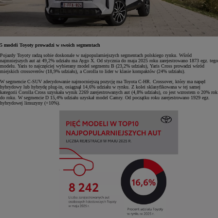
5 modeli Toyoty prowadzi w swoich segmentach
Pojazdy Toyoty radzą sobie doskonale w najpopularniejszych segmentach polskiego rynku. Wśród
najmniejszych aut aż 49,2% udziału ma Aygo X. Od stycznia do maja 2025 roku zarejestrowano 1873 egz. tego
modelu. Yaris to najczęściej wybierany model segmentu B (23,2% udziału), Yaris Cross prowadzi wśród
miejskich crossoverów (18,9% udziału), a Corolla to lider w klasie kompaktów (24% udziału).
W segmencie C-SUV zdecydowanie najmocniejszą pozycję ma Toyota C-HR. Crossover, który ma napęd
hybrydowy lub hybrydę plug-in, osiągnął 14,6% udziału w rynku. Z kolei sklasyfikowana w tej samej
kategorii Corolla Cross uzyskała wynik 2269 zarejestrowanych aut (4,8% udziału), co jest wzrostem o 20% rok
do roku. W segmencie D 15,4% udziału uzyskał model Camry. Od początku roku zarejestrowano 1929 egz.
hybrydowej limuzyny (+10%).