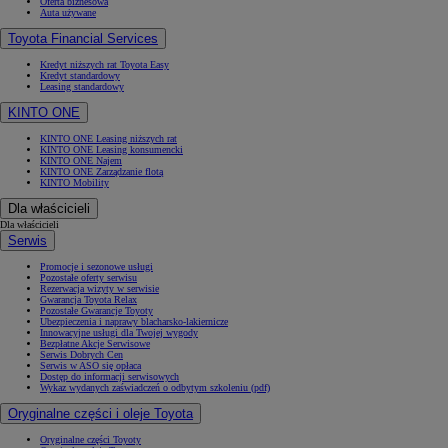
Oferta biznesowa
Auta używane
Toyota Financial Services
Kredyt niższych rat Toyota Easy
Kredyt standardowy
Leasing standardowy
KINTO ONE
KINTO ONE Leasing niższych rat
KINTO ONE Leasing konsumencki
KINTO ONE Najem
KINTO ONE Zarządzanie flotą
KINTO Mobility
Dla właścicieli
Dla właścicieli
Serwis
Promocje i sezonowe usługi
Pozostałe oferty serwisu
Rezerwacja wizyty w serwisie
Gwarancja Toyota Relax
Pozostałe Gwarancje Toyoty
Ubezpieczenia i naprawy blacharsko-lakiernicze
Innowacyjne usługi dla Twojej wygody
Bezpłatne Akcje Serwisowe
Serwis Dobrych Cen
Serwis w ASO się opłaca
Dostęp do informacji serwisowych
Wykaz wydanych zaświadczeń o odbytym szkoleniu (pdf)
Oryginalne części i oleje Toyota
Oryginalne części Toyoty