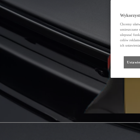
Wykorzystu
Chcemy ułatwi
umieszczane 
ulepszać funk
celów reklamo
ich ustawieni
Ustawie