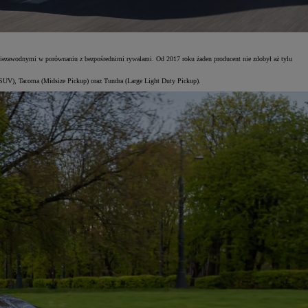
j niezawodnymi w porównaniu z bezpośrednimi rywalami. Od 2017 roku żaden producent nie zdobył aż tylu
SUV), Tacoma (Midsize Pickup) oraz Tundra (Large Light Duty Pickup).