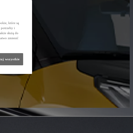
okie, które są
potrzeby i
także służą do
łatwo zmienić
uj wszystkie