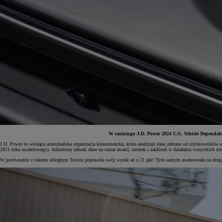
W rankingu J.D. Power 2024 U.S. Vehicle Dependabi
J.D. Power to wiodąca amerykańska organizacja konsumencka, która analizuje dane zebrane od użytkowników aut 
2021 roku modelowego). Ankieterzy zebrali dane na temat awarii, usterek i zakłóceń w działaniu wszystkich 
Od
81 900 zł
W porównaniu z rokiem ubiegłym Toyota poprawiła swój wynik aż o 21 pkt! Tym samym awansowała na drugą p
Yaris Cross
HYBRID