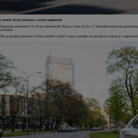
5 modeli Toyoty liderami w swoich segmentach
Tegoroczne zestawienie J.D. Power zdominowały Toyota i Lexus. Aż 16 z 17 sklasyfikowanych aut japońskiego
wyróżnień.
Tak na przykład popularne w Polsce modele Corolla i Camry wykazały się największą trwałością w segmenta