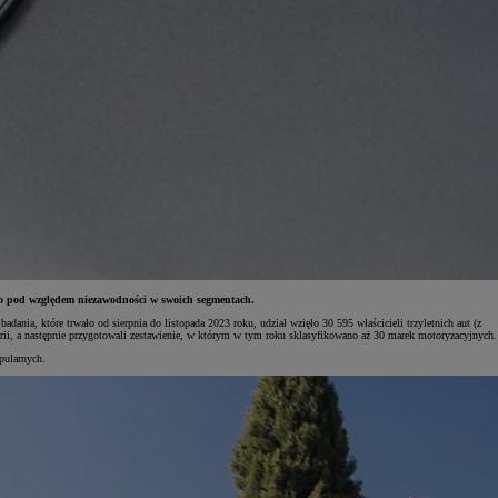
ło pod względem niezawodności w swoich segmentach.
nia, które trwało od sierpnia do listopada 2023 roku, udział wzięło 30 595 właścicieli trzyletnich aut (z
rii, a następnie przygotowali zestawienie, w którym w tym roku sklasyfikowano aż 30 marek motoryzacyjnych.
pularnych.