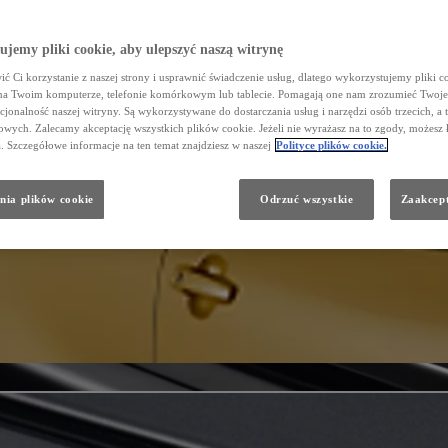
jemy pliki cookie, aby ulepszyć naszą witrynę
ć Ci korzystanie z naszej strony i usprawnić świadczenie usług, dlatego wykorzystujemy pliki co
na Twoim komputerze, telefonie komórkowym lub tablecie. Pomagają one nam zrozumieć Twoje 
cjonalność naszej witryny. Są wykorzystywane do dostarczania usług i narzędzi osób trzecich, a 
wych. Zalecamy akceptację wszystkich plików cookie. Jeżeli nie wyrażasz na to zgody, możesz 
a. Szczegółowe informacje na ten temat znajdziesz w naszej
Polityce plików cookie.
nia plików cookie
Odrzuć wszystkie
Zaakcept