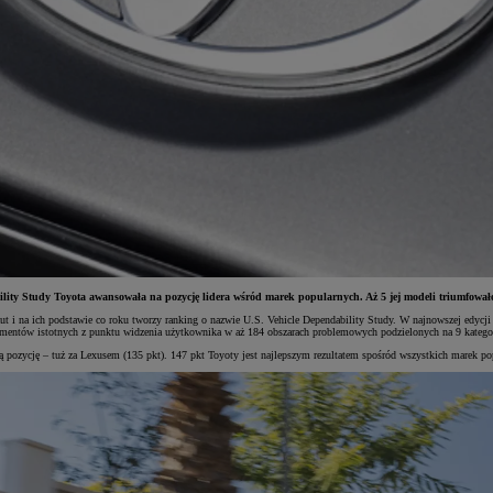
lity Study Toyota awansowała na pozycję lidera wśród marek popularnych. Aż 5 jej modeli triumfowa
i na ich podstawie co roku tworzy ranking o nazwie U.S. Vehicle Dependability Study. W najnowszej edycji bada
elementów istotnych z punktu widzenia użytkownika w aż 184 obszarach problemowych podzielonych na 9 katego
ozycję – tuż za Lexusem (135 pkt). 147 pkt Toyoty jest najlepszym rezultatem spośród wszystkich marek po