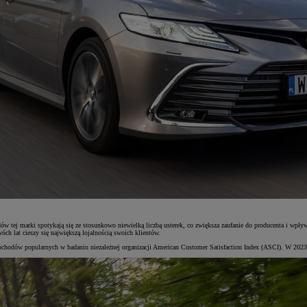
ów tej marki spotykają się ze stosunkowo niewielką liczbą usterek, co zwiększa zaufanie do producenta i w
h lat cieszy się największą lojalnością swoich klientów.
ochodów popularnych w badaniu niezależnej organizacji American Customer Satisfaction Index (ASCI). W 2023