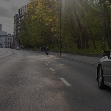
Od
105 300 zł
Corolla Hatchback
HYBRID