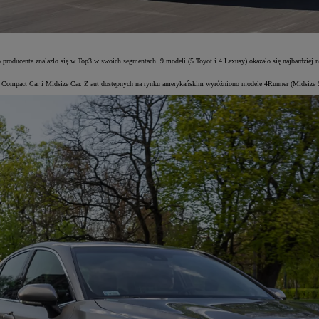
 producenta znalazło się w Top3 w swoich segmentach. 9 modeli (5 Toyot i 4 Lexusy) okazało się najbardzie
ch Compact Car i Midsize Car. Z aut dostępnych na rynku amerykańskim wyróżniono modele 4Runner (Midsize 