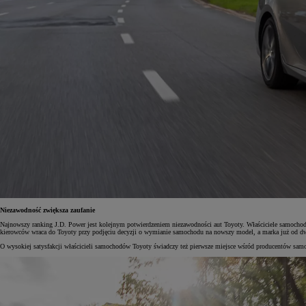
Niezawodność zwiększa zaufanie
Najnowszy ranking J.D. Power jest kolejnym potwierdzeniem niezawodności aut Toyoty. Właściciele samochod
kierowców wraca do Toyoty przy podjęciu decyzji o wymianie samochodu na nowszy model, a marka już od dwóc
O wysokiej satysfakcji właścicieli samochodów Toyoty świadczy też pierwsze miejsce wśród producentów sam