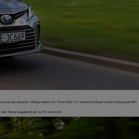
pływa na decyzje zakupowe. Według badania J.D. Power 2023 U.S. Automotive Brand Loyalty Study ponad 60%
 roku Toyota osiągnęła 84 pkt na 100 możliwych.