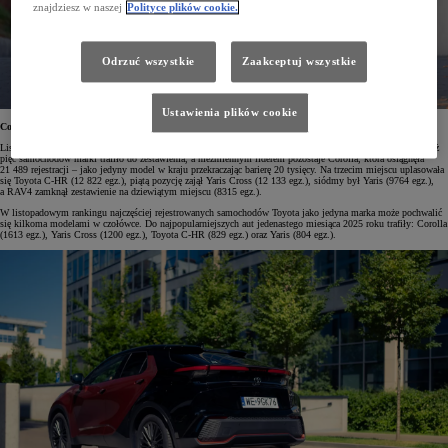
znajdziesz w naszej
Polityce plików cookie.
Odrzuć wszystkie
Zaakceptuj wszystkie
Ustawienia plików cookie
Corolla najpopularniejszym modelem
Lista dziesięciu najczęściej rejestrowanych modeli wyraźnie podkreśla przewagę Toyoty na polskim rynku. Aż
pięć samochodów marki trafiło do zestawienia, a niezmiennym liderem pozostaje Corolla, która osiągnęła
21 489 rejestracji – jako jedyny model w kraju przekraczając barierę 20 tysięcy. Na trzecim miejscu uplasowała
się Toyota C-HR (12 822 egz.), piątą pozycję zajął Yaris Cross (12 133 egz.), siódmy był Yaris (9764 egz.),
a RAV4 zamknął zestawienie na dziewiątym miejscu (8315 egz.).
W listopadowym rankingu najczęściej rejestrowanych samochodów Toyota jako jedyna marka może pochwalić
się kilkoma modelami w czołówce. Do najpopularniejszych aut jedenastego miesiąca 2025 roku trafiły: Corolla
(1613 egz.), Yaris Cross (1200 egz.), Toyota C-HR (829 egz.) oraz Yaris (804 egz.).