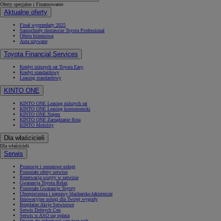
Oferty specjalne i Finansowanie
Aktualne oferty
Finał wyprzedaży 2025
Samochody dostawcze Toyota Professional
Oferta biznesowa
Auta używane
Toyota Financial Services
Kredyt niższych rat Toyota Easy
Kredyt standardowy
Leasing standardowy
KINTO ONE
KINTO ONE Leasing niższych rat
KINTO ONE Leasing konsumencki
KINTO ONE Najem
KINTO ONE Zarządzanie flotą
KINTO Mobility
Dla właścicieli
Dla właścicieli
Serwis
Promocje i sezonowe usługi
Pozostałe oferty serwisu
Rezerwacja wizyty w serwisie
Gwarancja Toyota Relax
Pozostałe Gwarancje Toyoty
Ubezpieczenia i naprawy blacharsko-lakiernicze
Innowacyjne usługi dla Twojej wygody
Bezpłatne Akcje Serwisowe
Serwis Dobrych Cen
Serwis w ASO się opłaca
Dostęp do informacji serwisowych