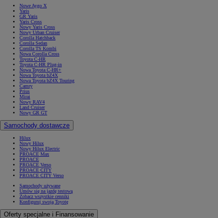
Nowe Aygo X
Yaris
GR Yaris
Yaris Cross
Nowy Yaris Cross
Nowy Urban Cruiser
Corolla Hatchback
Corolla Sedan
Corolla TS Kombi
Nowa Corolla Cross
Toyota C-HR
Toyota C-HR Plug-in
Nowa Toyota C-HR+
Nowa Toyota bZ4X
Nowa Toyota bZ4X Touring
Camry
Prius
Mirai
Nowy RAV4
Land Cruiser
Nowy GR GT
Samochody dostawcze
Hilux
Nowy Hilux
Nowy Hilux Electric
PROACE Max
PROACE
PROACE Verso
PROACE CITY
PROACE CITY Verso
Samochody używane
Umów się na jazdę testową
Zobacz wszystkie cenniki
Konfiguruj swoją Toyotę
Oferty specjalne i Finansowanie