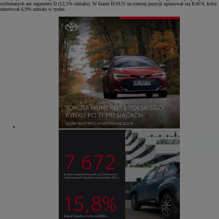
wybieranych aut segmentu D (12,1% udziału). W klasie D-SUV na trzeciej pozycji uplasował się RAV4, który
zanotował 6,9% udziału w rynku.