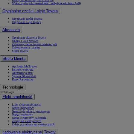
Wykaz wydanych zaświadczeń o odbytym szkoleniu (pdf)
Oryginalne części i oleje Toyota
Oryginalne części Toyoty
Oryginalne oleje Toyoty
Akcesoria
Oryginalne akcesoria Toyoty
Opony i koła zimowe
Zabudowy samochodów dostawczych
Zabezpieczenia i alarmy
Sklep Toyoty
Strefa klienta
Aplikacja MyToyota
Instrukcje obsługi
Aktualizacja map
System Bluetooth®
Karty Ratownicze
Technologie
Technologie
Elektromobilność
Lider elektromobilności
Napęd hybrydowy
Napęd hybrydowy typu plug-in
Napęd wodorowy
Napęd elektryczny na baterię
Zasięg aut elektrycznych
Zalety posiadania aut elektrycznych
Ładowanie elektrycznej Toyoty