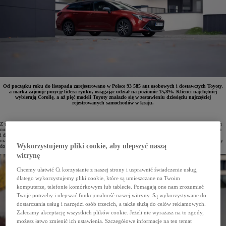
Od początku roku do listopada zarejestrowano w Polsce 93 585 aut osobowych i dostawczych Toyoty,
a marka zajmuje pozycję lidera rynku, osiągając udział na poziomie 15,8%. Klienci najchętniej
wybierają Corollę, a aż pięć modeli Toyoty znalazło się w zestawieniu dziesięciu najczęściej
rejestrowanych samochodów w kraju.
Z udziałem rynkowym sięgającym 15,8% Toyota po jedenastu miesiącach 2025 roku jest bezkonkurencyjnym
numerem jeden na polskim rynku. W tym okresie w kraju przybyło 93 585 nowych samochodów osobowych
i dostawczych, z czego 7672 zostały zarejestrowane tylko w listopadzie. Toyota jest najczęściej wybieraną
marką zarówno przez klientów firmowych, jak i prywatnych – w samym listopadzie przedsiębiorstwa dopisały
Wykorzystujemy pliki cookie, aby ulepszyć naszą
do rejestrów 5502 auta, a osoby indywidualne 2170.
witrynę
Chcemy ułatwić Ci korzystanie z naszej strony i usprawnić świadczenie usług,
dlatego wykorzystujemy pliki cookie, które są umieszczane na Twoim
komputerze, telefonie komórkowym lub tablecie. Pomagają one nam zrozumieć
Twoje potrzeby i ulepszać funkcjonalność naszej witryny. Są wykorzystywane do
dostarczania usług i narzędzi osób trzecich, a także służą do celów reklamowych.
Zalecamy akceptację wszystkich plików cookie. Jeżeli nie wyrażasz na to zgody,
możesz łatwo zmienić ich ustawienia. Szczegółowe informacje na ten temat