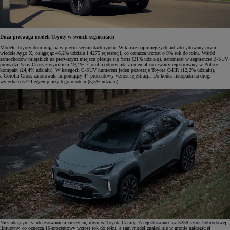
Duża przewaga modeli Toyoty w swoich segmentach
Modele Toyoty dominują aż w pięciu segmentach rynku. W klasie najmniejszych aut zdecydowany prym
wiedzie Aygo X, osiągając 46,2% udziału i 4275 rejestracji, co oznacza wzrost o 9% rok do roku. Wśród
samochodów miejskich na pierwszym miejscu plasuje się Yaris (21% udziału), natomiast w segmencie B-SUV
prowadzi Yaris Cross z wynikiem 19,1%. Corolla odpowiada za niemal co czwarty rejestrowany w Polsce
kompakt (24,4% udziału). W kategorii C-SUV numerem jeden pozostaje Toyota C-HR (12,2% udziału),
a Corolla Cross zanotowała imponujący 44-procentowy wzrost rejestracji. Do końca listopada na drogi
wyjechało 5744 egzemplarzy tego modelu (5,5% udziału).
Niesłabnącym zainteresowaniem cieszy się również Toyota Camry. Zarejestrowano już 3259 sztuk hybrydowej
limuzyny, co oznacza 16-procentowy wzrost rok do roku, a sam model znalazł się w gronie najczęściej