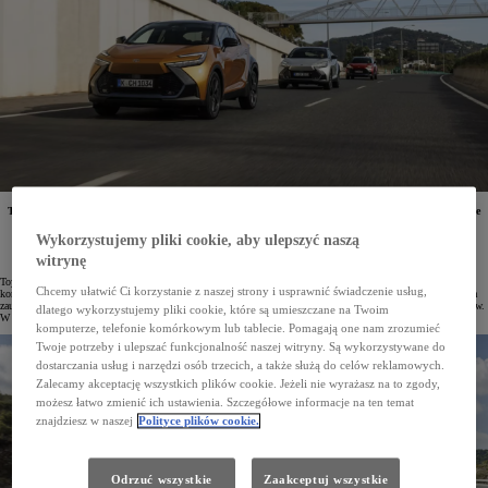
Toyota od 15 lat utrzymuje status najchętniej wybieranej marki motoryzacyjnej na świecie i pozostaje
największym producentem samochodów. W minionym roku klienci z sześciu kontynentów nabyli
łącznie 10,8 miliona pojazdów tej firmy, z czego aż 4,5 miliona stanowiły modele zelektryfikowane.
Wykorzystujemy pliki cookie, aby ulepszyć naszą
Na polskim rynku Toyota działa od 1991 roku i już od pięciu lat nieprzerwanie zajmuje pierwsze
miejsce wśród najpopularniejszych marek w kraju.
witrynę
Toyota Motor Corporation założona w 1937 roku w XXI wieku ugruntowała swoją pozycję jako największy
Chcemy ułatwić Ci korzystanie z naszej strony i usprawnić świadczenie usług,
koncern motoryzacyjny na świecie. Obecna w ponad 170 krajach i regionach na sześciu kontynentach zdobyła
zaufanie klientów dzięki swojej niezrównanej reputacji w zakresie jakości, niezawodności i trwałości pojazdów.
dlatego wykorzystujemy pliki cookie, które są umieszczane na Twoim
W 2024 roku globalna sprzedaż marki osiągnęła poziom 10,8 miliona samochodów.
komputerze, telefonie komórkowym lub tablecie. Pomagają one nam zrozumieć
Twoje potrzeby i ulepszać funkcjonalność naszej witryny. Są wykorzystywane do
dostarczania usług i narzędzi osób trzecich, a także służą do celów reklamowych.
Zalecamy akceptację wszystkich plików cookie. Jeżeli nie wyrażasz na to zgody,
możesz łatwo zmienić ich ustawienia. Szczegółowe informacje na ten temat
znajdziesz w naszej
Polityce plików cookie.
Odrzuć wszystkie
Zaakceptuj wszystkie