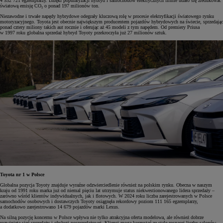
4 532 721 egzemplarzy. Dzięki popularyzacji hybryd i samochodów elektrycznych firmie udało się zredukować
światową emisję CO₂ o ponad 197 milionów ton.
Niezawodne i trwałe napędy hybrydowe odegrały kluczową rolę w procesie elektryfikacji światowego rynku
motoryzacyjnego. Toyota jest obecnie największym producentem pojazdów hybrydowych na świecie, sprzedając
ponad cztery miliony takich aut rocznie i oferując aż 45 modeli z tym napędem. Od premiery Priusa
w 1997 roku globalna sprzedaż hybryd Toyoty przekroczyła już 27 milionów sztuk.
Toyota nr 1 w Polsce
Globalna pozycja Toyoty znajduje wyraźne odzwierciedlenie również na polskim rynku. Obecna w naszym
kraju od 1991 roku marka już od niemal pięciu lat utrzymuje status niekwestionowanego lidera sprzedaży –
zarówno wśród klientów indywidualnych, jak i flotowych. W 2024 roku liczba zarejestrowanych w Polsce
samochodów osobowych i dostawczych Toyoty osiągnęła rekordowy poziom 111 165 egzemplarzy,
a dodatkowo zarejestrowano 14 679 pojazdów marki Lexus.
Na silną pozycję koncernu w Polsce wpływa nie tylko atrakcyjna oferta modelowa, ale również dobrze
rozwinięta sieć sprzedaży i obsługi posprzedażowej. Klienci mogą korzystać ze stale rosnącej liczby salonów