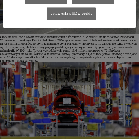
Ustawienia plików cookie
Globalna dominacja Toyoty znajduje odzwierciedlenie również w jej wizerunku na tle światowej gospodarki.
W najnowszym rankingu Best Global Brands 2024 opracowanym przez Interbrand wartość marki oszacowano
na 72,8 miliarda dolarów, co czyni ją najcenniejszym brandem w motoryzacji. To zasługa nie tylko świetnych
wyników sprzedaży, ale także silnej pozycji produkcyjnej i znaczących inwestycji w rozwój nowoczesnych
technologii. W 2024 roku Toyota wyprodukowała ponad 10,6 miliona pojazdów w 72 fabrykach
zlokalizowanych na całym świecie, a na badania i rozwój przeznaczyła 1,3 biliona jenów. Innowacje rozwijane
są w 22 globalnych ośrodkach R&D, a liczba corocznych zgłoszeń patentowych – zarówno w Japonii, jak
i za granicą – sięga 15 tysięcy.