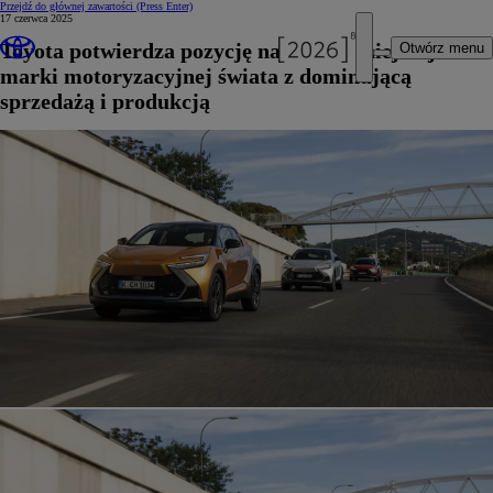
Przejdź do głównej zawartości
(Press Enter)
17 czerwca 2025
Toyota potwierdza pozycję najpopularniejszej
Otwórz menu
marki motoryzacyjnej świata z dominującą
sprzedażą i produkcją