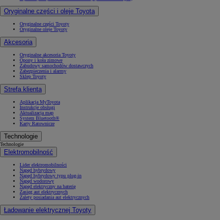
Oryginalne części i oleje Toyota
Oryginalne części Toyoty
Oryginalne oleje Toyoty
Akcesoria
Oryginalne akcesoria Toyoty
Opony i koła zimowe
Zabudowy samochodów dostawczych
Zabezpieczenia i alarmy
Sklep Toyoty
Strefa klienta
Aplikacja MyToyota
Instrukcje obsługi
Aktualizacja map
System Bluetooth®
Karty Ratownicze
Technologie
Technologie
Elektromobilność
Lider elektromobilności
Napęd hybrydowy
Napęd hybrydowy typu plug-in
Napęd wodorowy
Napęd elektryczny na baterię
Zasięg aut elektrycznych
Zalety posiadania aut elektrycznych
Ładowanie elektrycznej Toyoty