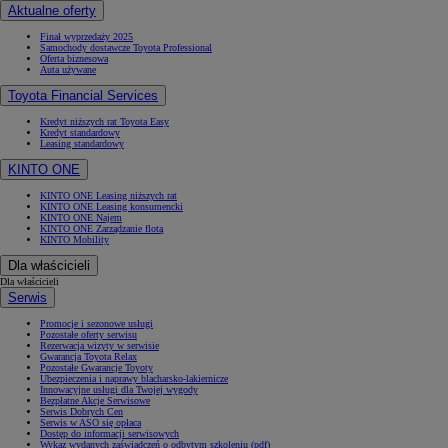
Aktualne oferty
Finał wyprzedaży 2025
Samochody dostawcze Toyota Professional
Oferta biznesowa
Auta używane
Toyota Financial Services
Kredyt niższych rat Toyota Easy
Kredyt standardowy
Leasing standardowy
KINTO ONE
KINTO ONE Leasing niższych rat
KINTO ONE Leasing konsumencki
KINTO ONE Najem
KINTO ONE Zarządzanie flotą
KINTO Mobility
Dla właścicieli
Dla właścicieli
Serwis
Promocje i sezonowe usługi
Pozostałe oferty serwisu
Rezerwacja wizyty w serwisie
Gwarancja Toyota Relax
Pozostałe Gwarancje Toyoty
Ubezpieczenia i naprawy blacharsko-lakiernicze
Innowacyjne usługi dla Twojej wygody
Bezpłatne Akcje Serwisowe
Serwis Dobrych Cen
Serwis w ASO się opłaca
Dostęp do informacji serwisowych
Wykaz wydanych zaświadczeń o odbytym szkoleniu (pdf)