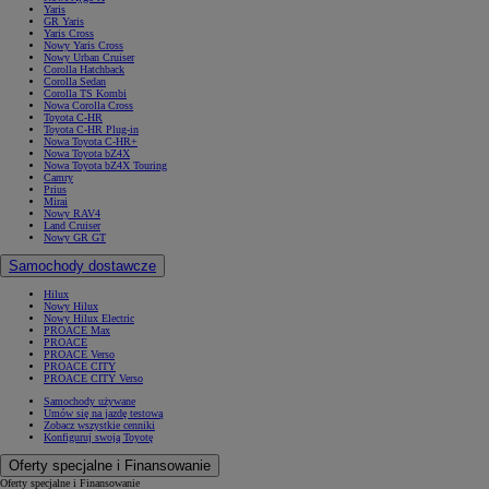
Yaris
GR Yaris
Yaris Cross
Nowy Yaris Cross
Nowy Urban Cruiser
Corolla Hatchback
Corolla Sedan
Corolla TS Kombi
Nowa Corolla Cross
Toyota C-HR
Toyota C-HR Plug-in
Nowa Toyota C-HR+
Nowa Toyota bZ4X
Nowa Toyota bZ4X Touring
Camry
Prius
Mirai
Nowy RAV4
Land Cruiser
Nowy GR GT
Samochody dostawcze
Hilux
Nowy Hilux
Nowy Hilux Electric
PROACE Max
PROACE
PROACE Verso
PROACE CITY
PROACE CITY Verso
Samochody używane
Umów się na jazdę testową
Zobacz wszystkie cenniki
Konfiguruj swoją Toyotę
Oferty specjalne i Finansowanie
Oferty specjalne i Finansowanie