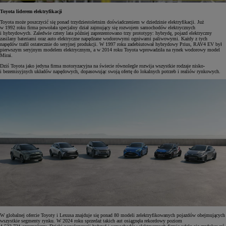
Toyota liderem elektryfikacji
Toyota może poszczycić się ponad trzydziestoletnim doświadczeniem w dziedzinie elektryfikacji. Już
w 1992 roku firma powołała specjalny dział zajmujący się rozwojem samochodów elektrycznych
i hybrydowych. Zaledwie cztery lata później zaprezentowano trzy prototypy: hybrydę, pojazd elektryczny
zasilany bateriami oraz auto elektryczne napędzane wodorowymi ogniwami paliwowymi. Każdy z tych
napędów trafił ostatecznie do seryjnej produkcji. W 1997 roku zadebiutował hybrydowy Prius, RAV4 EV był
pierwszym seryjnym modelem elektrycznym, a w 2014 roku Toyota wprowadziła na rynek wodorowy model
Mirai.
Dziś Toyota jako jedyna firma motoryzacyjna na świecie równolegle rozwija wszystkie rodzaje nisko-
i bezemisyjnych układów napędowych, dopasowując swoją ofertę do lokalnych potrzeb i realiów rynkowych.
W globalnej ofercie Toyoty i Lexusa znajduje się ponad 80 modeli zelektryfikowanych pojazdów obejmujących
wszystkie segmenty rynku. W 2024 roku sprzedaż takich aut osiągnęła rekordowy poziom