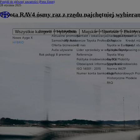
Przejdź do głównej zawartości
(Press Enter)
28 stycznia 2025
Toyota RAV4 ósmy raz z rzędu najchętniej wybie
Nowe samochody
Oferty specjalne
Toyota Zielona Góra
Świat Toyoty
Finansowanie
Serw
Sprawdź aktualne oferty
Kontakt
Świat Toyoty
Oferta dla firm
Ser
Wszystkie kategorie
Hybrydowe
Miejskie
Sportowe
Elektryc
Aktualne promocje
Kontakt i lokalizacja
Dlaczego Toyota?
Toyota Financial 
Nowe Aygo X
Samochody dostawcze Toyota Professional
JPJ Auto
O Toyocie
Kredyt ni
HYBRID
Oferta biznesowa
O nas
Toyota w Europie
Kredyt s
Auta używane
Lider sprzedaży w woj. lubuskim
Fabryki Toyoty
Leasing 
Rok potęgi 8 premier
Referencje
Toyota Way
Polityka środowiskowa TCE
Toyota Mobility
Obowiązek informacyjny Rodo
Toyota a środowisko
ISO 14001 : 2015
Norma WLTP
Numer konta bankowego
Klub Rekordowych Prz
Historyczne Modele
FAQ