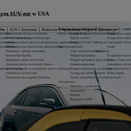
ranym SUV-em w USA
is i akcesoria
Kontakt
wis
Ekobonus dla hybryd Toyoty
Kluby dla dzieci i młodzieży
Oryginalne części i oleje
KI
zne
SUV i Terenowe
Rodzinne
Hybrydowe Plug-in
Dostawcze
Services
Rezerwacja wizyty w serwisie
Oferta dla osób z niepełnosprawnościami
Toyota Kids
Oryginalne częśc
ższych rat Toyota Easy
Oferta serwisu mechanicznego
Toyota Juniors
Oryginalne oleje
tandardowy
Specjalna oferta dla aut po gwarancji podstawowej
Konkurs Dream Car
Program Sprzedaży Hurt
standardowy
Oferta serwisu blacharsko-lakierniczego
Elektromobilność
Trade
Promocje i usługi sezonowe
Lider elektromobilności
Akcesoria
Gwarancje Toyoty
Napęd hybrydowy
Oryginalne akces
Bezpłatne akcje serwisowe
Napęd hybrydowy typu plug-in
Opony i koła zi
Globalna akcja serwisowa Takata
Napęd wodorowy
Zabudowy samoc
ebiegów Toyoty
Pomoc drogowa w przypadku awarii lub kolizji
Napęd elektryczny na baterię
Zabezpieczenia i
Informacje techniczne
Zasięg aut elektrycznych
Sklep Toyoty
Innowacje dla wygody Klientów
Zalety posiadania aut elektrycznych
Aktualności
Nowości i wydarzenia
Newsletter
Porady
Regulacje CAFE