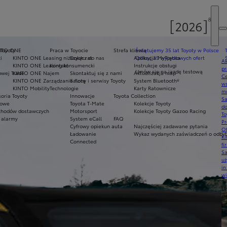
 Toyoty
NTO ONE
Praca w Toyocie
Strefa klienta
Świętujemy 35 lat Toyoty w Polsce
i
KINTO ONE Leasing niższych rat
Dołącz do nas
Aplikacja MyToyota
Odkryj 35 wyjątkowych ofert
Ak
KINTO ONE Leasing konsumencki
Kontakt
Instrukcje obsługi
pr
Umów się na jazdę testową
owej Trade
KINTO ONE Najem
Skontaktuj się z nami
Aktualizacja map
Ce
KINTO ONE Zarządzanie flotą
Salony i serwisy Toyoty
System Bluetooth®
ws
KINTO Mobility
Technologie
Karty Ratownicze
mo
oria Toyoty
Innowacje
Toyota Collection
S
mowe
Toyota T-Mate
Kolekcje Toyoty
do
hodów dostawczych
Motorsport
Kolekcje Toyoty Gazoo Racing
To
 alarmy
System eCall
FAQ
Pr
Cyfrowy opiekun auta
Najczęściej zadawane pytania
Of
Ładowanie
Wykaz wydanych zaświadczeń o odbyty
KI
Connected
fi
S
u
in
w
U
si
ja
te