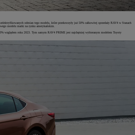
 zelektryfikowanych odmian tego modelu, które przekroczyły już 50% całkowitej sprzedaży RAV4 w Stanach
dowego modelu marki na rynku amerykańskim.
o 19,3% względem roku 2023. Tym samym RAV4 PRIME jest najchętniej wybieranym modelem Toyoty