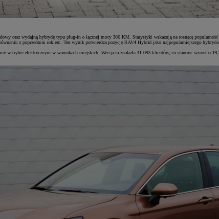
dowy oraz wydajną hybrydę typu plug-in o łącznej mocy 306 KM. Statystyki wskazują na rosnącą popularność
orównaniu z poprzednim rokiem. Ten wynik potwierdza pozycję RAV4 Hybrid jako najpopularniejszego hybry
e w trybie elektrycznym w warunkach miejskich. Wersja ta znalazła 31 093 klientów, co stanowi wzrost 