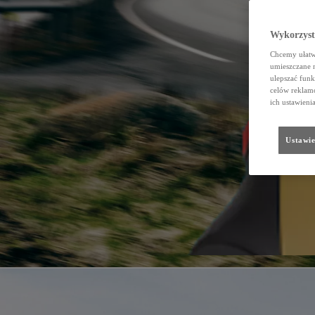
Wykorzystu
Chcemy ułatwi
umieszczane 
ulepszać funk
celów reklamo
ich ustawieni
Ustawie