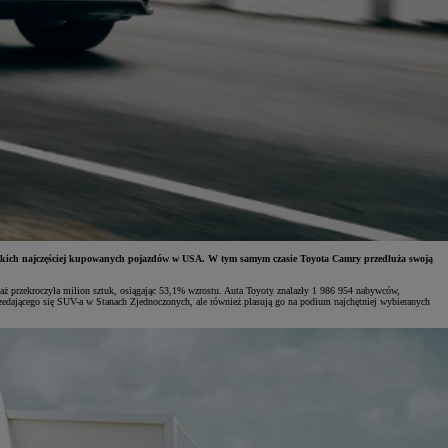
ystkich najczęściej kupowanych pojazdów w USA. W tym samym czasie Toyota Camry przedłuża swoją
aż przekroczyła milion sztuk, osiągając 53,1% wzrostu. Auta Toyoty znalazły 1 986 954 nabywców,
zedającego się SUV-a w Stanach Zjednoczonych, ale również plasują go na podium najchętniej wybieranych