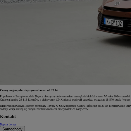
Camry najpopularniejszym sedanem od 23 lat
Popularne w Europie modele Toyoty cieszą się także uznaniem amerykańskich klientów. W roku 2024 sprzedaż C
Cruisera kupiło 29 113 klientów, a elektryczny bZ4X niemal podwoił sprzedaż, osiągając 18 570 sztuk (wzrost
Niekwestionowanym liderem sprzedaży Toyoty w USA pozostaje Camry, która już od 23 lat nieprzerwanie utrzym
sedany wciąż cieszą się dużym zainteresowaniem amerykańskich nabywców.
Kontakt
Napisz do nas
Samochody