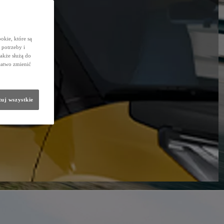
okie, które są
potrzeby i
także służą do
łatwo zmienić
uj wszystkie