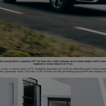
 pozycję lidera w segmencie SUV już ósmy rok z rzędu i plasując się na trzecim miejscu wśród wsz
hegemonię w klasie sedanów do 23 lat.
Lexus, co oznacza wzrost o 3,7%. Szczególnie imponujący jest wynik aut zelektryfikowanych, których sprzed
w, poprawiając wynik z 2023 roku o 9,3%. Te liczby nie tylko potwierdzają pozycję RAV4 jako najlepiej spr