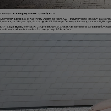
Zelektryfikowane napędy motorem sprzedaży RAV4
Amerykańscy klienci mają do wyboru trzy warianty napędowe RAV4: tradycyjny silnik spalinowy, układ hybry
Zjednoczonych. Klasyczna hybryda przyciągnęła 208 356 nabywców, notując imponujący wzrost o 29,3% w p
RAV4 Plug-in Hybrid, oferowana w USA pod nazwą PRIME, umożliwia pokonanie do 100 kilometrów wyłączni
z możliwością ładowania akumulatorów z zewnętrznego źródła zasilania.