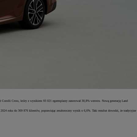
daż Corolli Cross, który z wynikiem 93 021 egzemplarzy zanotował 30,8% wzrostu. Nową generację Land
2024 roku do 309 876 klientów, poprawiając zeszłoroczny wynik o 6,6%. Taki rezultat dowodzi, że tradycyjne