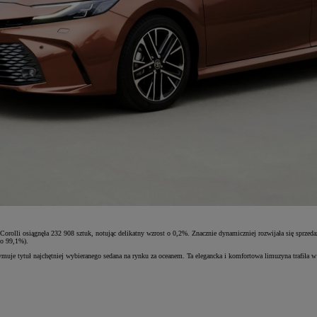
orolli osiągnęła 232 908 sztuk, notując delikatny wzrost o 0,2%. Znacznie dynamiczniej rozwijała się sprze
 o 99,1%).
uje tytuł najchętniej wybieranego sedana na rynku za oceanem. Ta elegancka i komfortowa limuzyna trafiła w 