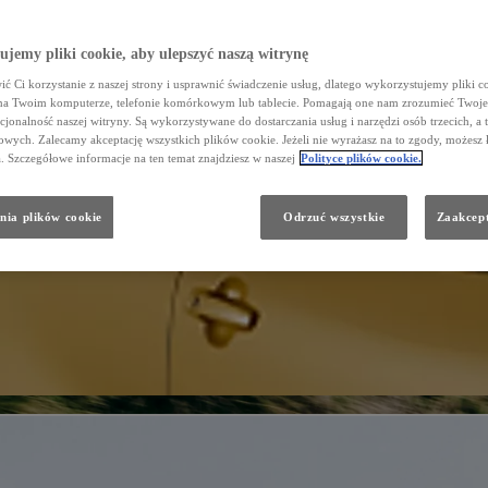
jemy pliki cookie, aby ulepszyć naszą witrynę
ć Ci korzystanie z naszej strony i usprawnić świadczenie usług, dlatego wykorzystujemy pliki co
na Twoim komputerze, telefonie komórkowym lub tablecie. Pomagają one nam zrozumieć Twoje 
cjonalność naszej witryny. Są wykorzystywane do dostarczania usług i narzędzi osób trzecich, a 
wych. Zalecamy akceptację wszystkich plików cookie. Jeżeli nie wyrażasz na to zgody, możesz 
a. Szczegółowe informacje na ten temat znajdziesz w naszej
Polityce plików cookie.
nia plików cookie
Odrzuć wszystkie
Zaakcept