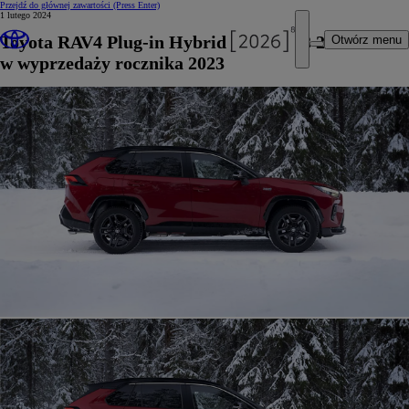
Przejdź do głównej zawartości
(Press Enter)
1 lutego 2024
Toyota RAV4 Plug-in Hybrid już od 223 200 zł
Otwórz menu
w wyprzedaży rocznika 2023