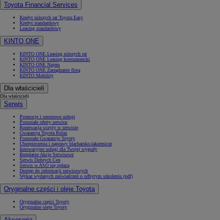
Toyota Financial Services
Kredyt niższych rat Toyota Easy
Kredyt standardowy
Leasing standardowy
KINTO ONE
KINTO ONE Leasing niższych rat
KINTO ONE Leasing konsumencki
KINTO ONE Najem
KINTO ONE Zarządzanie flotą
KINTO Mobility
Dla właścicieli
Dla właścicieli
Serwis
Promocje i sezonowe usługi
Pozostałe oferty serwisu
Rezerwacja wizyty w serwisie
Gwarancja Toyota Relax
Pozostałe Gwarancje Toyoty
Ubezpieczenia i naprawy blacharsko-lakiernicze
Innowacyjne usługi dla Twojej wygody
Bezpłatne Akcje Serwisowe
Serwis Dobrych Cen
Serwis w ASO się opłaca
Dostęp do informacji serwisowych
Wykaz wydanych zaświadczeń o odbytym szkoleniu (pdf)
Oryginalne części i oleje Toyota
Oryginalne części Toyoty
Oryginalne oleje Toyoty
Akcesoria