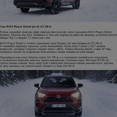
Cena RAV4 Plug-in Hybrid już od 223 200 zł
Podczas wyprzedaży atrakcyjne rabaty obejmują także pozostałe wersje wyposażenia RAV4 Plug-in Hybrid:
Dynamic, Selection oraz Style. Dodatkowo w cenie auta znajdują się praktyczne akcesoria, na przykład przewód
ładujący Typ 2 o długości 7,5 metra wraz z etui.
RAV4 Plug-in Hybrid w świetnie wyposażonej wersji Dynamic jest teraz dostępna od 223 200 zł.
W standardzie znajdziemy najnowszy system multimedialny Toyota Smart Connect z 10,5" ekranem
dotakowym, nawigacją Connected z mapami online i offline, 4-letnią transmisją danych, a także 18" felgi,
inteligentny kluczyk czy podgrzewane fotele przednie i skrajne siedzenia na tylnej kanapie.
Wyprzedażowa cena wersji Selection wynosi 241 700 zł, a w wyposażeniu standardowym otrzymujemy
tu dwukolorowe malowanie nadwozia, monitor panoramiczny z systemem kamer 360 stopni (PVM) czy
cyfrowe lusterko wsteczne. Koszt wersji Style z elektrycznie sterowanym dachem panoramicznym, tapicerką
ze skóry naturalnej oraz wentylowanymi fotelami to z kolei 248 300 zł.