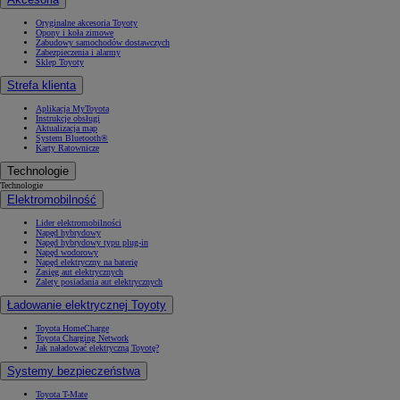
Oryginalne akcesoria Toyoty
Opony i koła zimowe
Zabudowy samochodów dostawczych
Zabezpieczenia i alarmy
Sklep Toyoty
Strefa klienta
Aplikacja MyToyota
Instrukcje obsługi
Aktualizacja map
System Bluetooth®
Karty Ratownicze
Technologie
Technologie
Elektromobilność
Lider elektromobilności
Napęd hybrydowy
Napęd hybrydowy typu plug-in
Napęd wodorowy
Napęd elektryczny na baterię
Zasięg aut elektrycznych
Zalety posiadania aut elektrycznych
Ładowanie elektrycznej Toyoty
Toyota HomeCharge
Toyota Charging Network
Jak naładować elektryczną Toyotę?
Systemy bezpieczeństwa
Toyota T-Mate