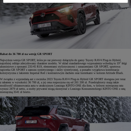
Rabat do 36 700 zł na wersję GR SPORT
Najwyższa wersja GR SPORT, która po raz pierwszy dołączyła do gamy Toyoty RAV4 Plug-in Hybrid,
najcelniej oddaje zdecydowany charakter modelu. W skład standardowego wyposażenia wchodzą tu 19" felgi
aluminiowe z oponami 235/45 R19, elementami stylistycznymi i oznaczeniami GR SPORT, sportowa
tapicerka GR SPORT z zamszu syntetycznego i skóry syntetycznej, a ponadto wyjątkowa kombinacja
kolorystyczna z lakierem Imperial Red i kontrastowym dachem oraz lusterkami w kolorze Attitude Black.
W związku z wyprzedażą aut z rocznika 2023 Toyota RAV4 Plug-in Hybrid GR SPORT dostępna jest teraz
z rabatem w wysokości 36 700 zł, a jej cena rozpoczyna się od 261 200 zł. Przedsiębiorcy mają także
możliwość sfinansowania auta w atrakcyjnym Leasingu KINTO ONE dla firm, w którym miesięczna rata
wynosi 2879 zł netto, a osoby prywatne mogą skorzystać z Leasingu Konsumenckiego KINTO ONE z ratą
miesięczną 3541 zł brutto.