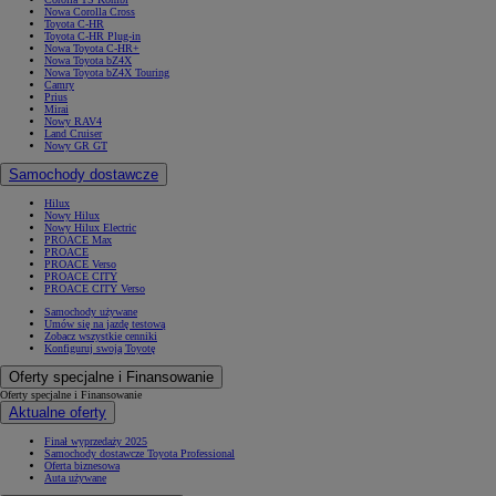
Nowa Corolla Cross
Toyota C-HR
Toyota C-HR Plug-in
Nowa Toyota C-HR+
Nowa Toyota bZ4X
Nowa Toyota bZ4X Touring
Camry
Prius
Mirai
Nowy RAV4
Land Cruiser
Nowy GR GT
Samochody dostawcze
Hilux
Nowy Hilux
Nowy Hilux Electric
PROACE Max
PROACE
PROACE Verso
PROACE CITY
PROACE CITY Verso
Samochody używane
Umów się na jazdę testową
Zobacz wszystkie cenniki
Konfiguruj swoją Toyotę
Oferty specjalne i Finansowanie
Oferty specjalne i Finansowanie
Aktualne oferty
Finał wyprzedaży 2025
Samochody dostawcze Toyota Professional
Oferta biznesowa
Auta używane