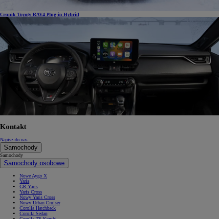
Cennik Toyoty RAV4 Plug-in Hybrid
Kontakt
Napisz do nas
Samochody
Samochody
Samochody osobowe
Nowe Aygo X
Yaris
GR Yaris
Yaris Cross
Nowy Yaris Cross
Nowy Urban Cruiser
Corolla Hatchback
Corolla Sedan
Corolla TS Kombi