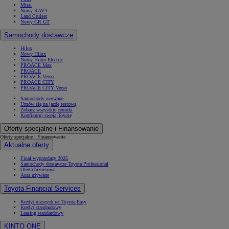
Mirai
Nowy RAV4
Land Cruiser
Nowy GR GT
Samochody dostawcze
Hilux
Nowy Hilux
Nowy Hilux Electric
PROACE Max
PROACE
PROACE Verso
PROACE CITY
PROACE CITY Verso
Samochody używane
Umów się na jazdę testową
Zobacz wszystkie cenniki
Konfiguruj swoją Toyotę
Oferty specjalne i Finansowanie
Oferty specjalne i Finansowanie
Aktualne oferty
Finał wyprzedaży 2025
Samochody dostawcze Toyota Professional
Oferta biznesowa
Auta używane
Toyota Financial Services
Kredyt niższych rat Toyota Easy
Kredyt standardowy
Leasing standardowy
KINTO ONE