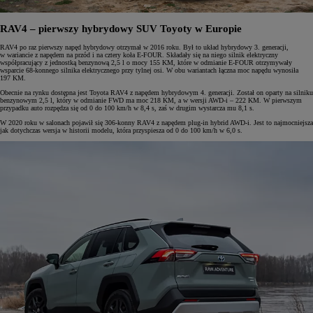
RAV4 – pierwszy hybrydowy SUV Toyoty w Europie
RAV4 po raz pierwszy napęd hybrydowy otrzymał w 2016 roku. Był to układ hybrydowy 3. generacji,
w wariancie z napędem na przód i na cztery koła E-FOUR. Składały się na niego silnik elektryczny
współpracujący z jednostką benzynową 2,5 l o mocy 155 KM, które w odmianie E-FOUR otrzymywały
wsparcie 68-konnego silnika elektrycznego przy tylnej osi. W obu wariantach łączna moc napędu wynosiła
197 KM.
Obecnie na rynku dostępna jest Toyota RAV4 z napędem hybrydowym 4. generacji. Został on oparty na silniku
benzynowym 2,5 l, który w odmianie FWD ma moc 218 KM, a w wersji AWD-i – 222 KM. W pierwszym
przypadku auto rozpędza się od 0 do 100 km/h w 8,4 s, zaś w drugim wystarcza mu 8,1 s.
W 2020 roku w salonach pojawił się 306-konny RAV4 z napędem plug-in hybrid AWD-i. Jest to najmocniejsza
jak dotychczas wersja w historii modelu, która przyspiesza od 0 do 100 km/h w 6,0 s.