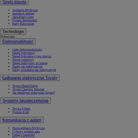
Strefa klienta
Aplikacja MyToyota
Instrukcje obsługi
Aktualizacja map
System Bluetooth®
Karty Ratownicze
Technologie
Technologie
Elektromobilność
Lider elektromobilności
Napęd hybrydowy
Napęd hybrydowy typu plug-in
Napęd wodorowy
Napęd elektryczny na baterię
Zasięg aut elektrycznych
Zalety posiadania aut elektrycznych
Ładowanie elektrycznej Toyoty
Toyota HomeCharge
Toyota Charging Network
Jak naładować elektryczną Toyotę?
Systemy bezpieczeństwa
Toyota T-Mate
System eCall
Komunikacja z autem
Nowa aplikacja MyToyota
Cyfrowy opiekun auta
Usługi Connected