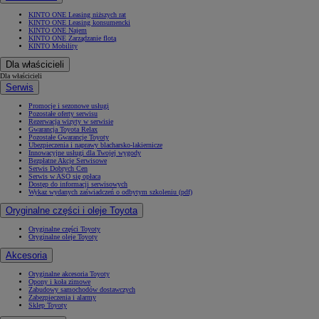
KINTO ONE Leasing niższych rat
KINTO ONE Leasing konsumencki
KINTO ONE Najem
KINTO ONE Zarządzanie flotą
KINTO Mobility
Dla właścicieli
Dla właścicieli
Serwis
Promocje i sezonowe usługi
Pozostałe oferty serwisu
Rezerwacja wizyty w serwisie
Gwarancja Toyota Relax
Pozostałe Gwarancje Toyoty
Ubezpieczenia i naprawy blacharsko-lakiernicze
Innowacyjne usługi dla Twojej wygody
Bezpłatne Akcje Serwisowe
Serwis Dobrych Cen
Serwis w ASO się opłaca
Dostęp do informacji serwisowych
Wykaz wydanych zaświadczeń o odbytym szkoleniu (pdf)
Oryginalne części i oleje Toyota
Oryginalne części Toyoty
Oryginalne oleje Toyoty
Akcesoria
Oryginalne akcesoria Toyoty
Opony i koła zimowe
Zabudowy samochodów dostawczych
Zabezpieczenia i alarmy
Sklep Toyoty