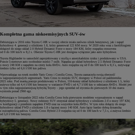
Kompletna gama niskoemisyjnych SUV-ów
Debiutująca w 2016 roku Toyota C-HR w swojej ofercie miała zarówno silnik benzynowy, jak i napęd
hybrydowy 4. generacji z silnikiem 1.8, który generował 122 KM mocy. W 2020 roku wraz z faceliftingiem
dołączył do niego układ 2.0 Hybrid Dynamic Force o mocy 184 KM, który rozpędza crossovera
od 0 do 100 km/h w 8,2 s. Obecnie Toyota C-HR jest dostępna wyłącznie jako auto hybrydowe.
Toyota Highlander to samochód zaprojektowany z myślą o amerykańskim rynku i produkowany w USA.
Prawie 5-metrowe auto swobodnie mieści 7 osób. Napędza go układ hybrydowy 2.5 Hybrid Dynamic Force
o mocy 248 KM z napędem na cztery koła AWD-i. Auto rozpędza się od 0 do 100 km/h w 8,3 s, zużywając
średnio tylko od 6,6 l/100 km paliwa.
Wprowadzając na rynek modele Yaris Cross i Corolla Cross, Toyota zaznaczyła swoją obecność
w najpopularniejszych segmentach. Yaris Cross to miejski SUV, dostępny w Polsce od października
2021 roku. Pod maską pracuje produkowany w Polsce, 116-konny układ hybrydowy z silnikiem 1.5, który
zużywa tylko od 4,4 l/100 km benzyny w wariancie FWD i od 4,7 l/100 km w odmianie AWD-i. Model jest
w tym roku najpopularniejszą hybrydą Toyoty – jego sprzedaż od stycznia do pierwszych 10 dni marca
wyniosła ponad 2960 egz.
Debiutująca w listopadzie 2022 roku Corolla Cross była pierwszym modelem wyposażonym w napęd
hybrydowy 5. generacji. Nowy rodzinny SUV otrzymał układ hybrydowy z silnikiem 2.0 o mocy 197 KM,
w konfiguracji z przednim napędem FWD oraz na wszystkie koła AWD-i. W tym roku dołączy do niego
hybrydowy układ FWD z silnikiem 1.8 o łącznej mocy 140 KM. Auto łączy bardzo dobrą dynamikę
z oszczędnością paliwa. Corolla Cross Hybrid 2.0 rozpędza się od 0 do 100 km/h w 7,5 s, a zużywa średnio
od 5,0 l/100 km benzyny.