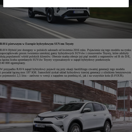
RAV4 pierwszym w Europie hybrydowym SUV-em Toyoty
RAV4 Hybrid jest dostępny w polskich salonach od kwietnia 2016 roku. Pojawienie się tego modelu na rynku
zapoczątkowało proces tworzenia szerokiej gamy hybrydowych SUV-ów i crossoverów Toyoty, które zdobyły
dużą popularność wśród polskich klientów. Obecnie marka oferuje już pięć modeli z segmentów od B do D/E,
a łączna liczba sprzedanych SUV-ów Toyoty wyposażonych w napęd hybrydowy przekroczyła
140 000 egzemplarzy.
W przypadku RAV4 napęd hybrydowy pojawił się przy okazji faceliftingu czwartej generacji tego modelu
i posiadał łączną moc 197 KM. Samochód zyskał układ hybrydowy trzeciej generacji z silnikiem benzynowym
o pojemności 2,5 litra – zarówno w wersji z napędem na przednią oś, jak i na wszystkie koła (E-FOUR).