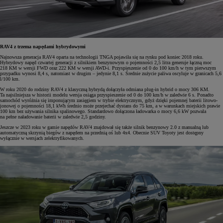
RAV4 z trzema napędami hybrydowymi
Najnowsza generacja RAV4 oparta na technologii TNGA pojawiła się na rynku pod koniec 2018 roku.
Hybrydowy napęd czwartej generacji z silnikiem benzynowym o pojemności 2,5 litra generuje łączną moc
218 KM w wersji FWD oraz 222 KM w wersji AWD-i. Przyspieszenie od 0 do 100 km/h w tym pierwszym
przypadku wynosi 8,4 s, natomiast w drugim – jedynie 8,1 s. Średnie zużycie paliwa oscyluje w granicach 5,6
l/100 km.
W roku 2020 do rodziny RAV4 z klasyczną hybrydą dołączyła odmiana plug-in hybrid o mocy 306 KM.
Ta najsilniejsza w historii modelu wersja osiąga przyspieszenie od 0 do 100 km/h w zaledwie 6 s. Ponadto
samochód wyróżnia się imponującym zasięgiem w trybie elektrycznym, gdyż dzięki pojemnej baterii litowo-
jonowej o pojemności 18,1 kWh średnio może przejechać dystans do 75 km, a w warunkach miejskich prawie
100 km bez używania silnika spalinowego. Standardowo dołączona ładowarka o mocy 6,6 kW pozwala
na pełne naładowanie baterii w zaledwie 2,5 godziny.
Jeszcze w 2023 roku w gamie napędów RAV4 znajdował się także silnik benzynowy 2.0 z manualną lub
automatyczną skrzynią biegów z napędem na przednią oś lub 4x4. Obecnie SUV Toyoty jest dostępny
wyłącznie w wersjach zelektryfikowanych.