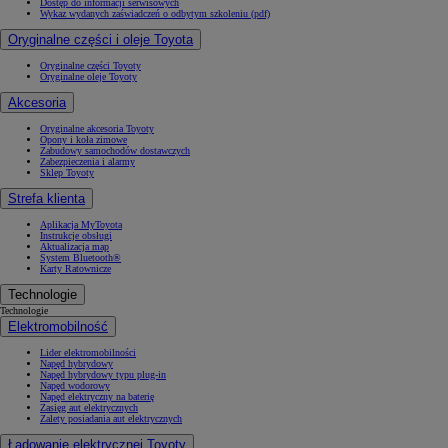
Dostęp do informacji serwisowych
Wykaz wydanych zaświadczeń o odbytym szkoleniu (pdf)
Oryginalne części i oleje Toyota
Oryginalne części Toyoty
Oryginalne oleje Toyoty
Akcesoria
Oryginalne akcesoria Toyoty
Opony i koła zimowe
Zabudowy samochodów dostawczych
Zabezpieczenia i alarmy
Sklep Toyoty
Strefa klienta
Aplikacja MyToyota
Instrukcje obsługi
Aktualizacja map
System Bluetooth®
Karty Ratownicze
Technologie
Technologie
Elektromobilność
Lider elektromobilności
Napęd hybrydowy
Napęd hybrydowy typu plug-in
Napęd wodorowy
Napęd elektryczny na baterię
Zasięg aut elektrycznych
Zalety posiadania aut elektrycznych
Ładowanie elektrycznej Toyoty