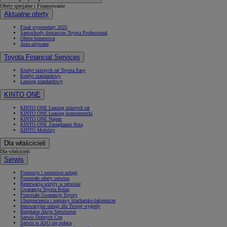
Oferty specjalne i Finansowanie
Aktualne oferty
Finał wyprzedaży 2025
Samochody dostawcze Toyota Professional
Oferta biznesowa
Auta używane
Toyota Financial Services
Kredyt niższych rat Toyota Easy
Kredyt standardowy
Leasing standardowy
KINTO ONE
KINTO ONE Leasing niższych rat
KINTO ONE Leasing konsumencki
KINTO ONE Najem
KINTO ONE Zarządzanie flotą
KINTO Mobility
Dla właścicieli
Dla właścicieli
Serwis
Promocje i sezonowe usługi
Pozostałe oferty serwisu
Rezerwacja wizyty w serwisie
Gwarancja Toyota Relax
Pozostałe Gwarancje Toyoty
Ubezpieczenia i naprawy blacharsko-lakiernicze
Innowacyjne usługi dla Twojej wygody
Bezpłatne Akcje Serwisowe
Serwis Dobrych Cen
Serwis w ASO się opłaca