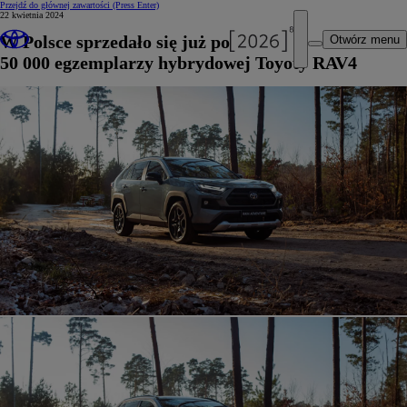
Przejdź do głównej zawartości
(Press Enter)
22 kwietnia 2024
W Polsce sprzedało się już ponad
Otwórz menu
50 000 egzemplarzy hybrydowej Toyoty RAV4