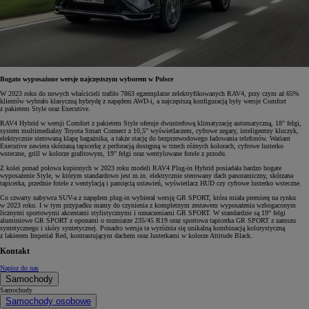
Bogato wyposażone wersje najczęstszym wyborem w Polsce
W 2023 roku do nowych właścicieli trafiło 7863 egzemplarze zelektryfikowanych RAV4, przy czym aż 65%
klientów wybrało klasyczną hybrydę z napędem AWD-i, a najczęstszą konfiguracją były wersje Comfort
z pakietem Style oraz Executive.
RAV4 Hybrid w wersji Comfort z pakietem Style oferuje dwustrefową klimatyzację automatyczną, 18" felgi,
system multimedialny Toyota Smart Connect z 10,5" wyświetlaczem, cyfrowe zegary, inteligentny kluczyk,
elektrycznie sterowaną klapę bagażnika, a także stację do bezprzewodowego ładowania telefonów. Wariant
Executive zawiera skórzaną tapicerkę z perforacją dostępną w trzech różnych kolorach, cyfrowe lusterko
wsteczne, grill w kolorze grafitowym, 19" felgi oraz wentylowane fotele z przodu.
Z kolei ponad połowa kupionych w 2023 roku modeli RAV4 Plug-in Hybrid posiadała bardzo bogate
wyposażenie Style, w którym standardowo jest m.in. elektrycznie sterowany dach panoramiczny, skórzana
tapicerka, przednie fotele z wentylacją i pamięcią ustawień, wyświetlacz HUD czy cyfrowe lusterko wsteczne.
Co czwarty nabywca SUV-a z napędem plug-in wybierał wersję GR SPORT, która miała premierę na rynku
w 2023 roku. I w tym przypadku mamy do czynienia z kompletnym zestawem wyposażenia wzbogaconym
licznymi sportowymi akcentami stylistycznymi i oznaczeniami GR SPORT. W standardzie są 19" felgi
aluminiowe GR SPORT z oponami o rozmiarze 235/45 R19 oraz sportowa tapicerka GR SPORT z zamszu
syntetycznego i skóry syntetycznej. Ponadto wersja ta wyróżnia się unikalną kombinacją kolorystyczną
z lakierem Imperial Red, kontrastującym dachem oraz lusterkami w kolorze Attitude Black.
Kontakt
Napisz do nas
Samochody
Samochody
Samochody osobowe