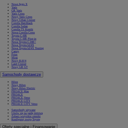
Nowe Aygo X
Yaris
GR Yaris
Yaris Cross
Nowy Yaris Cross
Nowy Urban Cruiser
Corolla Hatchback
Corolla Sedan
Corolla TS Kombi
Nowa Corolla Cross
Toyota C-HR
Toyota C-HR Plug-in
Nowa Toyota C-HR+
Nowa Toyota bZ4X
Nowa Toyota bZ4X Touring
Camry
Prius
Mirai
Nowy RAV4
Land Cruiser
Nowy GR GT
Samochody dostawcze
Hilux
Nowy Hilux
Nowy Hilux Electric
PROACE Max
PROACE
PROACE Verso
PROACE CITY
PROACE CITY Verso
Samochody używane
Umów się na jazdę testową
Zobacz wszystkie cenniki
Konfiguruj swoją Toyotę
Oferty specjalne i Finansowanie