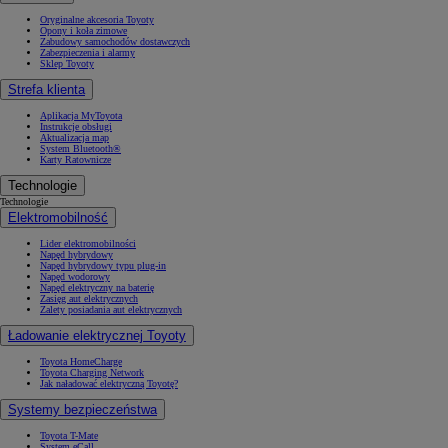
Oryginalne akcesoria Toyoty
Opony i koła zimowe
Zabudowy samochodów dostawczych
Zabezpieczenia i alarmy
Sklep Toyoty
Strefa klienta
Aplikacja MyToyota
Instrukcje obsługi
Aktualizacja map
System Bluetooth®
Karty Ratownicze
Technologie
Technologie
Elektromobilność
Lider elektromobilności
Napęd hybrydowy
Napęd hybrydowy typu plug-in
Napęd wodorowy
Napęd elektryczny na baterię
Zasięg aut elektrycznych
Zalety posiadania aut elektrycznych
Ładowanie elektrycznej Toyoty
Toyota HomeCharge
Toyota Charging Network
Jak naładować elektryczną Toyotę?
Systemy bezpieczeństwa
Toyota T-Mate
System eCall