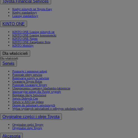
Toyota Financial Services
Kredyt niższych rat Toyota Easy
Kredyt standardowy
Leasing standardowy
KINTO ONE
KINTO ONE Leasing niższych rat
KINTO ONE Leasing konsumencki
KINTO ONE Najem
KINTO ONE Zarządzanie flotą
KINTO Mobility
Dla właścicieli
Dla właścicieli
Serwis
Promocje i sezonowe usługi
Pozostałe oferty serwisu
Rezerwacja wizyty w serwisie
Gwarancja Toyota Relax
Pozostałe Gwarancje Toyoty
Ubezpieczenia i naprawy blacharsko-lakiernicze
Innowacyjne usługi dla Twojej wygody
Bezpłatne Akcje Serwisowe
Serwis Dobrych Cen
Serwis w ASO się opłaca
Dostęp do informacji serwisowych
Wykaz wydanych zaświadczeń o odbytym szkoleniu (pdf)
Oryginalne części i oleje Toyota
Oryginalne części Toyoty
Oryginalne oleje Toyoty
Akcesoria