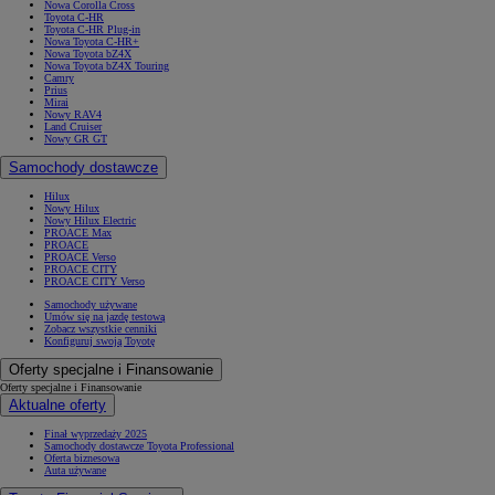
Nowa Corolla Cross
Toyota C-HR
Toyota C-HR Plug-in
Nowa Toyota C-HR+
Nowa Toyota bZ4X
Nowa Toyota bZ4X Touring
Camry
Prius
Mirai
Nowy RAV4
Land Cruiser
Nowy GR GT
Samochody dostawcze
Hilux
Nowy Hilux
Nowy Hilux Electric
PROACE Max
PROACE
PROACE Verso
PROACE CITY
PROACE CITY Verso
Samochody używane
Umów się na jazdę testową
Zobacz wszystkie cenniki
Konfiguruj swoją Toyotę
Oferty specjalne i Finansowanie
Oferty specjalne i Finansowanie
Aktualne oferty
Finał wyprzedaży 2025
Samochody dostawcze Toyota Professional
Oferta biznesowa
Auta używane