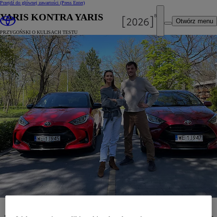
Przejdź do głównej zawartości
(Press Enter)
YARIS KONTRA YARIS
Otwórz menu
PRZYGOŃSKI O KULISACH TESTU
2021-07-21
Hybryda czy benzyna? Które auto mniej pali? Kuba Przygoński rzucił wyzwanie swojej żonie i zmierzył się