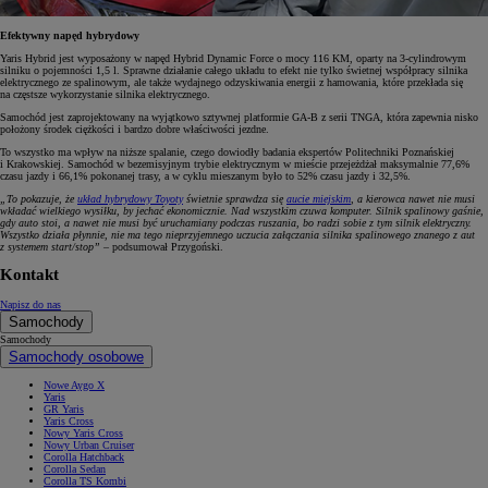
Efektywny napęd hybrydowy
Yaris Hybrid jest wyposażony w napęd Hybrid Dynamic Force o mocy 116 KM, oparty na 3-cylindrowym
silniku o pojemności 1,5 l. Sprawne działanie całego układu to efekt nie tylko świetnej współpracy silnika
elektrycznego ze spalinowym, ale także wydajnego odzyskiwania energii z hamowania, które przekłada się
na częstsze wykorzystanie silnika elektrycznego.
Samochód jest zaprojektowany na wyjątkowo sztywnej platformie GA-B z serii TNGA, która zapewnia nisko
położony środek ciężkości i bardzo dobre właściwości jezdne.
To wszystko ma wpływ na niższe spalanie, czego dowiodły badania ekspertów Politechniki Poznańskiej
i Krakowskiej. Samochód w bezemisyjnym trybie elektrycznym w mieście przejeżdżał maksymalnie 77,6%
czasu jazdy i 66,1% pokonanej trasy, a w cyklu mieszanym było to 52% czasu jazdy i 32,5%.
„To pokazuje, że
układ hybrydowy Toyoty
świetnie sprawdza się
aucie miejskim
, a kierowca nawet nie musi
wkładać wielkiego wysiłku, by jechać ekonomicznie. Nad wszystkim czuwa komputer. Silnik spalinowy gaśnie,
gdy auto stoi, a nawet nie musi być uruchamiany podczas ruszania, bo radzi sobie z tym silnik elektryczny.
Wszystko działa płynnie, nie ma tego nieprzyjemnego uczucia załączania silnika spalinowego znanego z aut
z systemem start/stop”
– podsumował Przygoński.
Kontakt
Napisz do nas
Samochody
Samochody
Samochody osobowe
Nowe Aygo X
Yaris
GR Yaris
Yaris Cross
Nowy Yaris Cross
Nowy Urban Cruiser
Corolla Hatchback
Corolla Sedan
Corolla TS Kombi