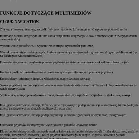
FUNKCJE DOTYCZĄCE MULTIMEDIÓW
CLOUD NAVIGATION
Zdarzenia drogowe: remonty, wypadki lub inne incydenty, które mogą mieć wpływ na płynność ruchu
Informacje o ruchu drogowym online: aktualizacje ruchu drogowego w czasie rzeczywistym z uwzględnieniem
zatłoczenia dróg
Wyszukiwanie punktów POI: wyszukiwanie miejsc użyteczności publicznej
Wyszukiwanie miejsc parkingowych: funkcja wyszukująca miejsce parkingowe poza drogami publicznymi (np.
na parkingach wielopoziomowych)
Fotoradar stacjonarny: urządzenie pomiaru prędkości na stałe zainstalowane w określonych lokalizacjach
Kontrola prędkości: aktualizowane w czasie rzeczywistym informacje o pomiarze prędkości
Drogowskazy: informacje drogowe widoczne na mapie systemu nawigacji
Serwis pogodowy: informacje i ostrzeżenia o warunkach atmosferycznych w Twojej okolicy, aktualizowane w
czasie rzeczywistym
Strefa niskiej emisji: powiadomienia dla użytkowników przy wjeździe / wyjeździe ze stref niskiej emisji
Inteligentne parkowanie: funkcja, która w czasie rzeczywistym podaje informacje o szacowanej liczbie wolnych
miejsc parkingowych na drogach publicznych i poza nimi
Inteligentne tankowanie: funkcja podaje informacje o cenach i godzinach otwarcia stacji benzynowych
Ładowanie pojazdów elektrycznych: wyszukiwanie punktów ładowania online
Dla pojazdów elektrycznych: szczegóły punktu ładowania pojazdów elektrycznych (liczba złączy, moc, godziny
otwarcia, dostępność ładowarek), zasięg pojazdu elektrycznego na mapie, sugestia ładowania pojazdu
elektrycznego przy niskim zasięgu, optymalizacja trasy