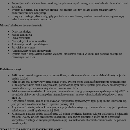
Pojazd jest całkowicie unieruchomiony, bezpiecznie zaparkowany, a w jego kabinie nie ma ludzi ani
zwierząt.
System nie działa, gdy pokrywa silnika jest otwarta lub gdy pojazd został zaparkowany w
pomieszczeniu bez wentylacji.
Korzystaj z usługi tylko wtedy, gdy jest to konieczne. Szanuj środowisko naturalne, ograniczając
hałas i zanieczyszczenie powietrza.
Warunki niezbędne do uruchomienia:
Drzwi zamknięte
Maska zamknięta
Okna zamknięte
Nie wykryto klucza w środku
Automatyczna skrzynia biegów
Przycisk start / stop
Automatyczny układ klimatyzacji
System start / stop (automatycznie wyłącza i uruchamia silnik w korku lub podczas postoju na
czerwonym świetle)
Dodatkowe uwagi:
Jeśli pojazd został wyposażony w immobilizer, silnik nie uruchomi się, a zdalna klimatyzacja nie
będzie działać.
Jeśli pojazd stał nieużywany przez ponad 9 dni, system może wymagać manualnego uruchomienia
silnika przyciskiem start z wnętrza auta, ponieważ po tym czasie system pokładowy automatycznie
przechodzi w tryb uśpienia, aby chronić akumulator 12 V.
Zdalne sterowanie układem klimatyzacji nie uruchomi się, gdy temperatura spadnie poniżej -10°C w
pojazdach elektrycznych z napędem akumulatorowym i niektórych pojazdach hybrydowych typu
plug-in.
Aby chronić baterię, zdalna klimatyzacja w pojazdach hybrydowych typu plug-in nie uruchomi się,
jeśli poziom naładowania baterii spadnie poniżej 30%.
Aby chronić baterię, zdalna klimatyzacja w pojazdach elektrycznych nie uruchomi się, jeśli poziom
naładowania baterii spadnie poniżej 20%.
Klimatyzacja zdalna będzie działać przez 20 minut pomiędzy jednym cyklem wyłączania i włączania
zapłonu. Należy zawsze przestrzegać lokalnych i krajowych przepisów, które mogą ograniczać
korzystanie z usługi w miejscu przebywania (np. na niektórych obszarach chronionych i w parkach
narodowych).