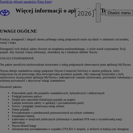
Przejdź do głównej zawartości
(Press Enter)
Więcej informacji o aplikacji MyToyota
Otwórz menu
UWAGI OGÓLNE
Funkcje, dostępność i długość okresu próbnego usług połączonych może się różnić w zależności od modelu,
wersji i kraju.
Dostępność tych funkcji zależy również od urządzenia multimedialnego, w które został wyposażony Twój
pojazd. Aby uzyskać więcej informacji, skontaktuj się z lokalnym dilerem Toyoty.
USŁUGI STANDARDOWE
Ten pakiet umożliwia użytkownikom korzystanie z usług połączonych oferowanych przez aplikację MyToyota.
Toyota oferuje standardowe usługi połączone (Toyota Connected Services) w okresie próbnym, który
rozpoczyna się od pierwszego dnia obowiązywania gwarancji pojazdu. Aby rozpocząć korzystanie z nich,
użytkownicy muszą pobrać aplikację MyToyota i zaakceptować warunki użytkowania, potwierdzić informację o
ochronie prywatności i aktywować usługi standardowe.
Zawartość pakietu:
Przewodnik jazdy dla pojazdów standardowych, hybrydowych i elektrycznych
Podgląd poziomu paliwa
Znajdź mój samochód (lokalizacja pojazdu na mapie)
Lampki kontrolne (alerty w aplikacji i powiadomienia push)
Serwis i przeglądy (rezerwacja usług online)
Status pojazdu
Powiadomienie o przedmiotach pozostawionych na tylnym siedzeniu
Zarządzanie baterią
Ładowanie w miejscach publicznych (informacje o punktach POI wraz z wyszukiwarką stacji
ładowania)
Toyota HomeCharge
Automatyczne powiadamianie o wypadku (TYLKO w krajach, w których ta funkcja jest dostępna)