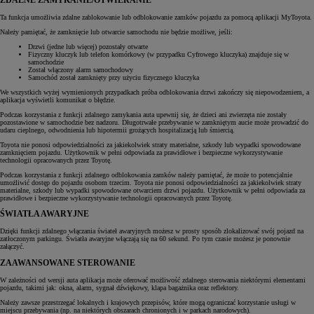
ZDALNE ZAMYKANIE/OTWIERANIE
Ta funkcja umożliwia zdalne zablokowanie lub odblokowanie zamków pojazdu za pomocą aplikacji MyToyota.
Należy pamiętać, że zamknięcie lub otwarcie samochodu nie będzie możliwe, jeśli:
Drzwi (jedne lub więcej) pozostały otwarte
Fizyczny kluczyk lub telefon komórkowy (w przypadku Cyfrowego kluczyka) znajduje się w
samochodzie
Został włączony alarm samochodowy
Samochód został zamknięty przy użyciu fizycznego kluczyka
We wszystkich wyżej wymienionych przypadkach próba odblokowania drzwi zakończy się niepowodzeniem, a
aplikacja wyświetli komunikat o błędzie.
Podczas korzystania z funkcji zdalnego zamykania auta upewnij się, że dzieci ani zwierzęta nie zostały
pozostawione w samochodzie bez nadzoru. Długotrwałe przebywanie w zamkniętym aucie może prowadzić do
udaru cieplnego, odwodnienia lub hipotermii grożących hospitalizacją lub śmiercią.
Toyota nie ponosi odpowiedzialności za jakiekolwiek straty materialne, szkody lub wypadki spowodowane
zamknięciem pojazdu. Użytkownik w pełni odpowiada za prawidłowe i bezpieczne wykorzystywanie
technologii opracowanych przez Toyotę.
Podczas korzystania z funkcji zdalnego odblokowania zamków należy pamiętać, że może to potencjalnie
umożliwić dostęp do pojazdu osobom trzecim. Toyota nie ponosi odpowiedzialności za jakiekolwiek straty
materialne, szkody lub wypadki spowodowane otwarciem drzwi pojazdu. Użytkownik w pełni odpowiada za
prawidłowe i bezpieczne wykorzystywanie technologii opracowanych przez Toyotę.
ŚWIATŁA AWARYJNE
Dzięki funkcji zdalnego włączania świateł awaryjnych możesz w prosty sposób zlokalizować swój pojazd na
zatłoczonym parkingu. Światła awaryjne włączają się na 60 sekund. Po tym czasie możesz je ponownie
załączyć.
ZAAWANSOWANE STEROWANIE
W zależności od wersji auta aplikacja może oferować możliwość zdalnego sterowania niektórymi elementami
pojazdu, takimi jak: okna, alarm, sygnał dźwiękowy, klapa bagażnika oraz reflektory.
Należy zawsze przestrzegać lokalnych i krajowych przepisów, które mogą ograniczać korzystanie usługi w
miejscu przebywania (np. na niektórych obszarach chronionych i w parkach narodowych).