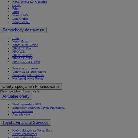
Nowa Toyota bZ4X Touring
Camry
Prius
Mirai
Nowy RAV4
Land Cruiser
Nowy GR GT
Samochody dostawcze
Hilux
Nowy Hilux
Nowy Hilux Electric
PROACE Max
PROACE
PROACE Verso
PROACE CITY
PROACE CITY Verso
Samochody używane
Umów się na jazdę testową
Zobacz wszystkie cenniki
Konfiguruj swoją Toyotę
Oferty specjalne i Finansowanie
Oferty specjalne i Finansowanie
Aktualne oferty
Finał wyprzedaży 2025
Samochody dostawcze Toyota Professional
Oferta biznesowa
Auta używane
Toyota Financial Services
Kredyt niższych rat Toyota Easy
Kredyt standardowy
Leasing standardowy