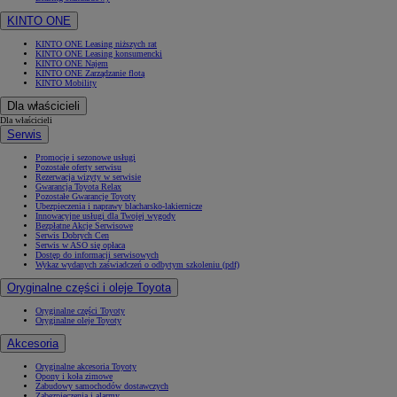
KINTO ONE
KINTO ONE Leasing niższych rat
KINTO ONE Leasing konsumencki
KINTO ONE Najem
KINTO ONE Zarządzanie flotą
KINTO Mobility
Dla właścicieli
Dla właścicieli
Serwis
Promocje i sezonowe usługi
Pozostałe oferty serwisu
Rezerwacja wizyty w serwisie
Gwarancja Toyota Relax
Pozostałe Gwarancje Toyoty
Ubezpieczenia i naprawy blacharsko-lakiernicze
Innowacyjne usługi dla Twojej wygody
Bezpłatne Akcje Serwisowe
Serwis Dobrych Cen
Serwis w ASO się opłaca
Dostęp do informacji serwisowych
Wykaz wydanych zaświadczeń o odbytym szkoleniu (pdf)
Oryginalne części i oleje Toyota
Oryginalne części Toyoty
Oryginalne oleje Toyoty
Akcesoria
Oryginalne akcesoria Toyoty
Opony i koła zimowe
Zabudowy samochodów dostawczych
Zabezpieczenia i alarmy