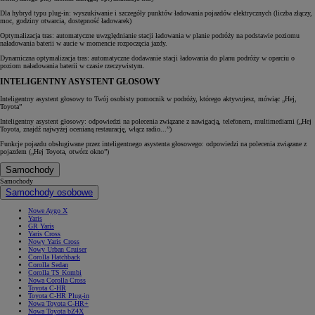
Dla hybryd typu plug-in: wyszukiwanie i szczegóły punktów ładowania pojazdów elektrycznych (liczba złączy,
moc, godziny otwarcia, dostępność ładowarek)
Optymalizacja tras: automatyczne uwzględnianie stacji ładowania w planie podróży na podstawie poziomu
naładowania baterii w aucie w momencie rozpoczęcia jazdy.
Dynamiczna optymalizacja tras: automatyczne dodawanie stacji ładowania do planu podróży w oparciu o
poziom naładowania baterii w czasie rzeczywistym.
INTELIGENTNY ASYSTENT GŁOSOWY
Inteligentny asystent głosowy to Twój osobisty pomocnik w podróży, którego aktywujesz, mówiąc „Hej,
Toyota”
Inteligentny asystent głosowy: odpowiedzi na polecenia związane z nawigacją, telefonem, multimediami („Hej
Toyota, znajdź najwyżej ocenianą restaurację, włącz radio...”)
Funkcje pojazdu obsługiwane przez inteligentnego asystenta głosowego: odpowiedzi na polecenia związane z
pojazdem („Hej Toyota, otwórz okno”)
Samochody
Samochody
Samochody osobowe
Nowe Aygo X
Yaris
GR Yaris
Yaris Cross
Nowy Yaris Cross
Nowy Urban Cruiser
Corolla Hatchback
Corolla Sedan
Corolla TS Kombi
Nowa Corolla Cross
Toyota C-HR
Toyota C-HR Plug-in
Nowa Toyota C-HR+
Nowa Toyota bZ4X