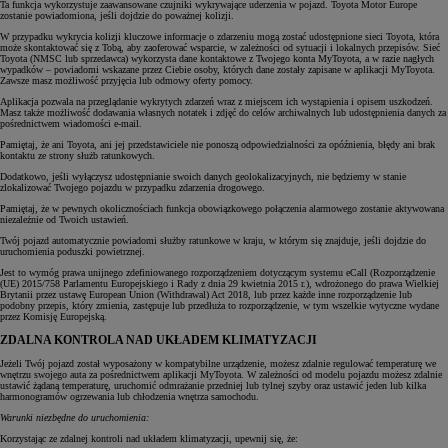
Ta funkcja wykorzystuje zaawansowane czujniki wykrywające uderzenia w pojazd. Toyota Motor Europe
zostanie powiadomiona, jeśli dojdzie do poważnej kolizji.
W przypadku wykrycia kolizji kluczowe informacje o zdarzeniu mogą zostać udostępnione sieci Toyota, która
może skontaktować się z Tobą, aby zaoferować wsparcie, w zależności od sytuacji i lokalnych przepisów. Sieć
Toyota (NMSC lub sprzedawca) wykorzysta dane kontaktowe z Twojego konta MyToyota, a w razie nagłych
wypadków – powiadomi wskazane przez Ciebie osoby, których dane zostały zapisane w aplikacji MyToyota.
Zawsze masz możliwość przyjęcia lub odmowy oferty pomocy.
Aplikacja pozwala na przeglądanie wykrytych zdarzeń wraz z miejscem ich wystąpienia i opisem uszkodzeń.
Masz także możliwość dodawania własnych notatek i zdjęć do celów archiwalnych lub udostępnienia danych za
pośrednictwem wiadomości e-mail.
Pamiętaj, że ani Toyota, ani jej przedstawiciele nie ponoszą odpowiedzialności za opóźnienia, błędy ani brak
kontaktu ze strony służb ratunkowych.
Dodatkowo, jeśli wyłączysz udostępnianie swoich danych geolokalizacyjnych, nie będziemy w stanie
zlokalizować Twojego pojazdu w przypadku zdarzenia drogowego.
Pamiętaj, że w pewnych okolicznościach funkcja obowiązkowego połączenia alarmowego zostanie aktywowana
niezależnie od Twoich ustawień.
Twój pojazd automatycznie powiadomi służby ratunkowe w kraju, w którym się znajduje, jeśli dojdzie do
uruchomienia poduszki powietrznej.
Jest to wymóg prawa unijnego zdefiniowanego rozporządzeniem dotyczącym systemu eCall (Rozporządzenie
(UE) 2015/758 Parlamentu Europejskiego i Rady z dnia 29 kwietnia 2015 r.), wdrożonego do prawa Wielkiej
Brytanii przez ustawę European Union (Withdrawal) Act 2018, lub przez każde inne rozporządzenie lub
podobny przepis, który zmienia, zastępuje lub przedłuża to rozporządzenie, w tym wszelkie wytyczne wydane
przez Komisję Europejską.
ZDALNA KONTROLA NAD UKŁADEM KLIMATYZACJI
Jeżeli Twój pojazd został wyposażony w kompatybilne urządzenie, możesz zdalnie regulować temperaturę we
wnętrzu swojego auta za pośrednictwem aplikacji MyToyota. W zależności od modelu pojazdu możesz zdalnie
ustawić żądaną temperaturę, uruchomić odmrażanie przedniej lub tylnej szyby oraz ustawić jeden lub kilka
harmonogramów ogrzewania lub chłodzenia wnętrza samochodu.
Warunki niezbędne do uruchomienia:
Korzystając ze zdalnej kontroli nad układem klimatyzacji, upewnij się, że: