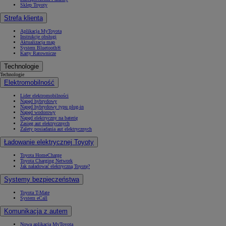
Sklep Toyoty
Strefa klienta
Aplikacja MyToyota
Instrukcje obsługi
Aktualizacja map
System Bluetooth®
Karty Ratownicze
Technologie
Technologie
Elektromobilność
Lider elektromobilności
Napęd hybrydowy
Napęd hybrydowy typu plug-in
Napęd wodorowy
Napęd elektryczny na baterię
Zasięg aut elektrycznych
Zalety posiadania aut elektrycznych
Ładowanie elektrycznej Toyoty
Toyota HomeCharge
Toyota Charging Network
Jak naładować elektryczną Toyotę?
Systemy bezpieczeństwa
Toyota T-Mate
System eCall
Komunikacja z autem
Nowa aplikacja MyToyota