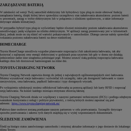
ZARZĄDZANIE BATERIĄ
W zależności od wersji Twój samochód elektryczny lub hybrydowy typu plug-in może oferować funkcję
zarządzania baterią, dzięki której łatwo sprawdzisz szczegółowy stan naładowania akumulatora: poziom baterii
w procentach, zasięg w trybie elektrycznym lub w połączeniu z silnikiem spalinowym, a także informacje
dotyczące układu klimatyzacji.
W przypadku hybryd typu plug-in wyświetlany będzie również minimalny poziom naładowania akumulatora
umożliwiający jazdę wyłącznie na silniku elektrycznym. W aplikacji zasięg prezentowany jest w kilometrach
(km), jednak może on się różnić od wartości pokazywanych w samochodzie. Dlatego zawsze należy sprawdzać
wskazania poziomu naładowania baterii na desce rozdzielczej.
HOMECHARGE
Toyota HomeCharge umożliwia wygodne planowanie rozpoczęcia i/lub zakończenia ładowania, tak aby
korzystać z najlepszej ceny energii elektrycznej w godzinach poza szczytem lub gdy w domu nie działają
jednocześnie żadne inne urządzenia pobierające prąd. Możesz ustawić stałą godzinę rozpoczęcia ładowania
każdego dnia lub dostosować harmonogram na różne dni.
TOYOTA CHARGING NETWORK
Toyota Charging Network zapewnia dostęp do jednej z największych ogólnoeuropejskich sieci ładowania.
Możesz wyszukiwać stacje ładowania i wyświetlać ich szczegóły, takie jak dostępność ładowarek w czasie
rzeczywistym, cena ładowania, prędkość ładowania i typy dostępnych wtyczek.
Po wykupieniu subskrypcji możesz odblokować ładowarkę za pomocą aplikacji lub karty RFID i rozpocząć
sesję ładowania. Na koniec każdego miesiąca otrzymasz zbiorczą fakturę.
Toyota Charging Network działa we współpracy z naszymi partnerami technicznymi (DCS) i podlega odrębnym
warunkom korzystania z usługi i polityce prywatności, z treścią których możesz zapoznać się pod
adresem:
https://www.toyota-charging-network.eu/
Państwa dane osobowe zostaną przekazane naszym partnerom w celu przetwarzania. Szczegóły dotyczące
sposobu przetwarzania i zakresu tych danych znajdują się w wyżej wspomnianych dokumentach.
ŚLEDZENIE ZAMÓWIENIA
Śledź na bieżąco status zamówionego samochodu i otrzymuj aktualne informacje o jego dostawie do lokalnego
dilera Toyoty.