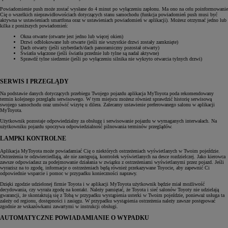
Powiadomienie push może zostać wysłane do 4 minut po wyłączeniu zapłonu. Ma ono na celu poinformowanie
Cię o wszelkich nieprawidłowościach dotyczących stanu samochodu (funkcja powiadomień push musi być
aktywna w ustawieniach smartfona oraz w ustawieniach powiadomień w aplikacji). Możesz otrzymać jedno lub
kilka z poniższych powiadomień:
Okna otwarte (otwarte jest jedno lub więcej okien)
Drzwi odblokowane lub otwarte (jeśli nie wszystkie drzwi zostały zamknięte)
Dach otwarty (jeśli szyberdach/dach panoramiczny pozostał otwarty)
Światła włączone (jeśli światła przednie lub tylne są nadal aktywne)
Sprawdź tylne siedzenie (jeśli po wyłączeniu silnika nie wykryto otwarcia tylnych drzwi)
SERWIS I PRZEGLĄDY
Na podstawie danych dotyczących przebiegu Twojego pojazdu aplikacja MyToyota poda rekomendowany
termin kolejnego przeglądu serwisowego. W tym miejscu możesz również sprawdzić historię serwisową
swojego samochodu oraz umówić wizytę u dilera. Zalecamy ustawienie preferowanego salonu w aplikacji
MyToyota.
Użytkownik pozostaje odpowiedzialny za obsługę i serwisowanie pojazdu w wymaganych interwałach. Na
użytkowniku pojazdu spoczywa odpowiedzialność pilnowania terminów przeglądów.
LAMPKI KONTROLNE
Aplikacja MyToyota może powiadamiać Cię o niektórych ostrzeżeniach wyświetlanych w Twoim pojeździe.
Ostrzeżenia te odzwierciedlają, ale nie zastępują, kontrolek wyświetlanych na desce rozdzielczej. Jako kierowca
zawsze odpowiadasz za podejmowanie działania w związku z ostrzeżeniami wyświetlanymi przez pojazd. Jeśli
wyrazisz na to zgodę, informacje o ostrzeżeniach będą również przekazywane Toyocie, aby zapewnić Ci
odpowiednie wsparcie i pomoc w przypadku konieczności naprawy.
Dzięki zgodzie udzielonej firmie Toyota i w aplikacji MyToyota użytkownik będzie miał możliwość
decydowania, czy wyraża zgodę na kontakt. Należy pamiętać, że Toyota i sieć salonów Toyoty nie udzielają
gwarancji, że skontaktują się z Tobą w przypadku wystąpienia usterki w Twoim pojeździe, ponieważ usługa ta
zależy od regionu, dostępności i zasięgu. W przypadku wystąpienia ostrzeżenia należy zawsze postępować
zgodnie ze wskazówkami zawartymi w instrukcji obsługi.
AUTOMATYCZNE POWIADAMIANIE O WYPADKU