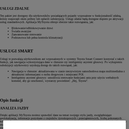
USŁUGI ZDALNE
Ten pakiet jest dostępny dla użytkowników posiadających pojazdy wyposażone w funkcjonalność zdalną,
którzy rozpoczęli okres próbny lub opłacili subskrypcję. Usługi zdalne będą dostępne dopiero po aktywacji
usług standardowych. Aplikacja MyToyota oferuje obecnie takie rozwiązania, jak:
Blokowanie/odblokowywanie drzwi
Światła awaryjne
Zaawansowane sterowanie
Podstawowa lub pełna kontrola klimatyzacji
USŁUGI SMART
Usługi te pozwalają użytkownikom aut wyposażonych w systemy Toyota Smart Connect korzystać z takich
funkcji, jak nawigacja wykorzystująca dane w chmurze czy inteligentny asystent głosowy. Po wykupieniu
subskrypcji użytkownicy uzyskują dostęp do takich rozwiązań, jak:
Nawigacja w chmurze: aktualizowana w czasie rzeczywistym samochodowa mapa multimedialna z
aktualnymi informacjami o ruchu drogowym i miejscami POI.
Inteligentny asystent głosowy: umożliwia sterowanie funkcjami auta przy użyciu werbalnych
komend, aby go uruchomić, wystarczy powiedzieć: „Hej, Toyota”.
Opis funkcji
ANALIZA JAZDY
Dzięki aplikacji MyToyota możesz sprawdzić dane na temat swojego stylu jazdy, uwzględniające
geolokalizację, informacje pozyskane z czujników żyroskopowych i przeciążeniowych, liczbę pokonanych
kilometrów oraz zużycie paliwa. Dane te są zapisywane osobno dla każdego przejazdu. W sekcji Analiza jazdy
znajdziesz m.in. takie zdarzenia, jak gwałtowne hamowanie, szybkie przyspieszanie czy długotrwała jazda ze
stałą prędkością – wraz z ich dokładnym czasem i lokalizacją.