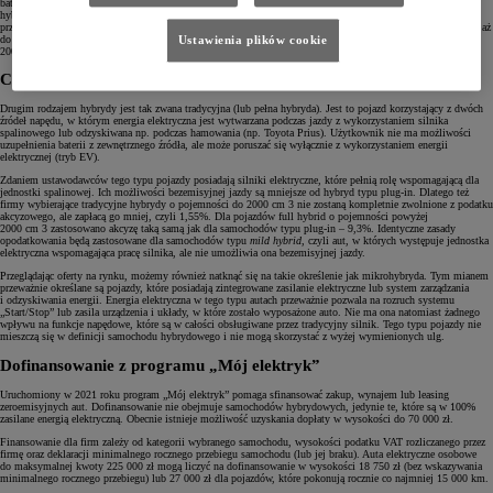
baterii z zewnętrznego źródła prądu. Tego typu samochody zostały uznane za najbardziej ekologiczne spośród
hybryd, dlatego do pojemności 2000 cm 3 są zwolnione z obowiązku akcyzowego. Początkowo korzyść dla
przedsiębiorców miała trwać jedynie do końca 2022 roku, ale niedawna nowelizacja przepisów przedłużyła ją aż
do końca 2029 roku. Dla mocniejszych hybryd typu plug-in z silnikiem spalinowym o pojemności powyżej
Ustawienia plików cookie
2000 cm 3 stawka podatku akcyzowego wynosi 9,3%.
Czy klasyczną hybrydę kupimy bez akcyzy?
Drugim rodzajem hybrydy jest tak zwana tradycyjna (lub pełna hybryda). Jest to pojazd korzystający z dwóch
źródeł napędu, w którym energia elektryczna jest wytwarzana podczas jazdy z wykorzystaniem silnika
spalinowego lub odzyskiwana np. podczas hamowania (np. Toyota Prius). Użytkownik nie ma możliwości
uzupełnienia baterii z zewnętrznego źródła, ale może poruszać się wyłącznie z wykorzystaniem energii
elektrycznej (tryb EV).
Zdaniem ustawodawców tego typu pojazdy posiadają silniki elektryczne, które pełnią rolę wspomagającą dla
jednostki spalinowej. Ich możliwości bezemisyjnej jazdy są mniejsze od hybryd typu plug-in. Dlatego też
firmy wybierające tradycyjne hybrydy o pojemności do 2000 cm 3 nie zostaną kompletnie zwolnione z podatku
akcyzowego, ale zapłacą go mniej, czyli 1,55%. Dla pojazdów full hybrid o pojemności powyżej
2000 cm 3 zastosowano akcyzę taką samą jak dla samochodów typu plug-in – 9,3%. Identyczne zasady
opodatkowania będą zastosowane dla samochodów typu
mild hybrid
, czyli aut, w których występuje jednostka
elektryczna wspomagająca pracę silnika, ale nie umożliwia ona bezemisyjnej jazdy.
Przeglądając oferty na rynku, możemy również natknąć się na takie określenie jak mikrohybryda. Tym mianem
przeważnie określane są pojazdy, które posiadają zintegrowane zasilanie elektryczne lub system zarządzania
i odzyskiwania energii. Energia elektryczna w tego typu autach przeważnie pozwala na rozruch systemu
„Start/Stop” lub zasila urządzenia i układy, w które zostało wyposażone auto. Nie ma ona natomiast żadnego
wpływu na funkcje napędowe, które są w całości obsługiwane przez tradycyjny silnik. Tego typu pojazdy nie
mieszczą się w definicji samochodu hybrydowego i nie mogą skorzystać z wyżej wymienionych ulg.
Dofinansowanie z programu „Mój elektryk”
Uruchomiony w 2021 roku program „Mój elektryk” pomaga sfinansować zakup, wynajem lub leasing
zeroemisyjnych aut. Dofinansowanie nie obejmuje samochodów hybrydowych, jedynie te, które są w 100%
zasilane energią elektryczną. Obecnie istnieje możliwość uzyskania dopłaty w wysokości do 70 000 zł.
Finansowanie dla firm zależy od kategorii wybranego samochodu, wysokości podatku VAT rozliczanego przez
firmę oraz deklaracji minimalnego rocznego przebiegu samochodu (lub jej braku). Auta elektryczne osobowe
do maksymalnej kwoty 225 000 zł mogą liczyć na dofinansowanie w wysokości 18 750 zł (bez wskazywania
minimalnego rocznego przebiegu) lub 27 000 zł dla pojazdów, które pokonują rocznie co najmniej 15 000 km.