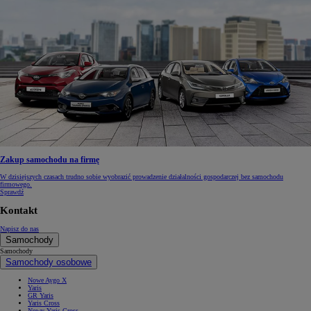
Zakup samochodu na firmę
W dzisiejszych czasach trudno sobie wyobrazić prowadzenie działalności gospodarczej bez samochodu
firmowego.
Sprawdź
Kontakt
Napisz do nas
Samochody
Samochody
Samochody osobowe
Nowe Aygo X
Yaris
GR Yaris
Yaris Cross
Nowy Yaris Cross