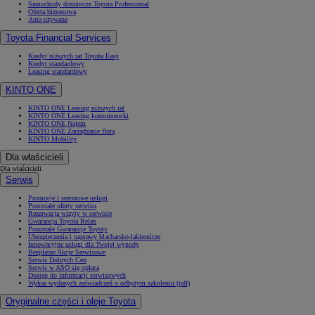
Samochody dostawcze Toyota Professional
Oferta biznesowa
Auta używane
Toyota Financial Services
Kredyt niższych rat Toyota Easy
Kredyt standardowy
Leasing standardowy
KINTO ONE
KINTO ONE Leasing niższych rat
KINTO ONE Leasing konsumencki
KINTO ONE Najem
KINTO ONE Zarządzanie flotą
KINTO Mobility
Dla właścicieli
Dla właścicieli
Serwis
Promocje i sezonowe usługi
Pozostałe oferty serwisu
Rezerwacja wizyty w serwisie
Gwarancja Toyota Relax
Pozostałe Gwarancje Toyoty
Ubezpieczenia i naprawy blacharsko-lakiernicze
Innowacyjne usługi dla Twojej wygody
Bezpłatne Akcje Serwisowe
Serwis Dobrych Cen
Serwis w ASO się opłaca
Dostęp do informacji serwisowych
Wykaz wydanych zaświadczeń o odbytym szkoleniu (pdf)
Oryginalne części i oleje Toyota