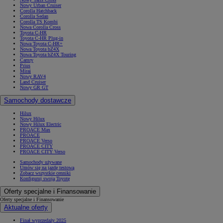
Nowy Urban Cruiser
Corolla Hatchback
Corolla Sedan
Corolla TS Kombi
Nowa Corolla Cross
Toyota C-HR
Toyota C-HR Plug-in
Nowa Toyota C-HR+
Nowa Toyota bZ4X
Nowa Toyota bZ4X Touring
Camry
Prius
Mirai
Nowy RAV4
Land Cruiser
Nowy GR GT
Samochody dostawcze
Hilux
Nowy Hilux
Nowy Hilux Electric
PROACE Max
PROACE
PROACE Verso
PROACE CITY
PROACE CITY Verso
Samochody używane
Umów się na jazdę testową
Zobacz wszystkie cenniki
Konfiguruj swoją Toyotę
Oferty specjalne i Finansowanie
Oferty specjalne i Finansowanie
Aktualne oferty
Finał wyprzedaży 2025