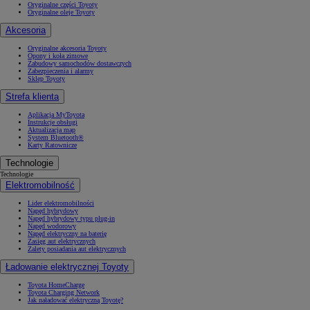
Oryginalne części Toyoty
Oryginalne oleje Toyoty
Akcesoria
Oryginalne akcesoria Toyoty
Opony i koła zimowe
Zabudowy samochodów dostawczych
Zabezpieczenia i alarmy
Sklep Toyoty
Strefa klienta
Aplikacja MyToyota
Instrukcje obsługi
Aktualizacja map
System Bluetooth®
Karty Ratownicze
Technologie
Technologie
Elektromobilność
Lider elektromobilności
Napęd hybrydowy
Napęd hybrydowy typu plug-in
Napęd wodorowy
Napęd elektryczny na baterię
Zasięg aut elektrycznych
Zalety posiadania aut elektrycznych
Ładowanie elektrycznej Toyoty
Toyota HomeCharge
Toyota Charging Network
Jak naładować elektryczną Toyotę?