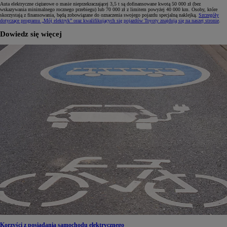
Auta elektryczne ciężarowe o masie nieprzekraczającej 3,5 t są dofinansowane kwotą 50 000 zł (bez
wskazywania minimalnego rocznego przebiegu) lub 70 000 zł z limitem powyżej 40 000 km. Osoby, które
skorzystają z finansowania, będą zobowiązane do oznaczenia swojego pojazdu specjalną naklejką.
Szczegóły
dotyczące programu „Mój elektryk” oraz kwalifikujących się pojazdów Toyoty znajdują się na naszej stronie
.
Dowiedz się więcej
Korzyści z posiadania samochodu elektrycznego