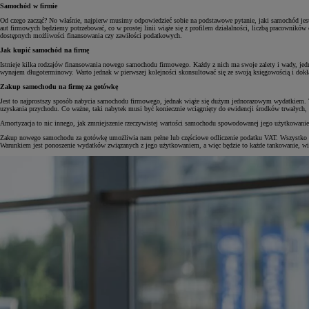
Samochód w firmie
Od czego zacząć? No właśnie, najpierw musimy odpowiedzieć sobie na podstawowe pytanie, jaki samochód jest 
aut firmowych będziemy potrzebować, co w prostej linii wiąże się z profilem działalności, liczbą pracowników
dostępnych możliwości finansowania czy zawiłości podatkowych.
Jak kupić samochód na firmę
Istnieje kilka rodzajów finansowania nowego samochodu firmowego. Każdy z nich ma swoje zalety i wady, jed
wynajem długoterminowy. Warto jednak w pierwszej kolejności skonsultować się ze swoją księgowością i dokła
Zakup samochodu na firmę za gotówkę
Jest to najprostszy sposób nabycia samochodu firmowego, jednak wiąże się dużym jednorazowym wydatkiem. T
uzyskania przychodu. Co ważne, taki nabytek musi być koniecznie wciągnięty do ewidencji środków trwałych, 
Amortyzacja to nic innego, jak zmniejszenie rzeczywistej wartości samochodu spowodowanej jego użytkowanie
Zakup nowego samochodu za gotówkę umożliwia nam pełne lub częściowe odliczenie podatku VAT. Wszystko zale
Warunkiem jest ponoszenie wydatków związanych z jego użytkowaniem, a więc będzie to każde tankowanie, wiz