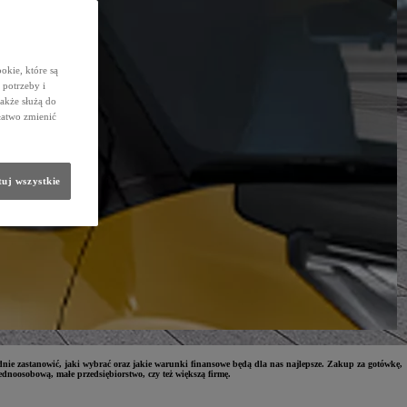
okie, które są
potrzeby i
także służą do
łatwo zmienić
uj wszystkie
dnie zastanowić, jaki wybrać oraz jakie warunki finansowe będą dla nas najlepsze. Zakup za gotówkę,
ednoosobową, małe przedsiębiorstwo, czy też większą firmę.