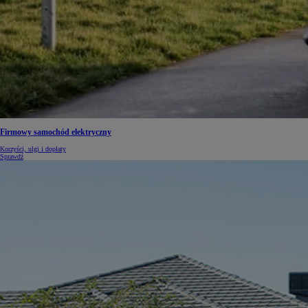
Od
105 300 zł
Corolla Hatchback
HYBRID
Firmowy samochód elektryczny
Korzyści, ulgi i dopłaty
Sprawdź