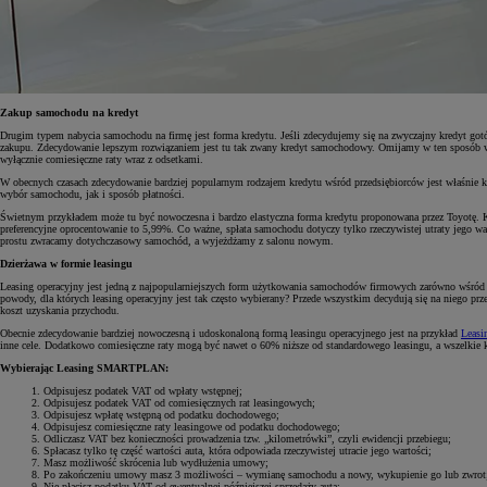
Zakup samochodu na kredyt
Drugim typem nabycia samochodu na firmę jest forma kredytu. Jeśli zdecydujemy się na zwyczajny kredyt gotó
zakupu. Zdecydowanie lepszym rozwiązaniem jest tu tak zwany kredyt samochodowy. Omijamy w ten sposób w
wyłącznie comiesięczne raty wraz z odsetkami.
W obecnych czasach zdecydowanie bardziej popularnym rodzajem kredytu wśród przedsiębiorców jest właśnie k
wybór samochodu, jak i sposób płatności.
Świetnym przykładem może tu być nowoczesna i bardzo elastyczna forma kredytu proponowana przez Toyotę.
preferencyjne oprocentowanie to 5,99%. Co ważne, spłata samochodu dotyczy tylko rzeczywistej utraty jego 
prostu zwracamy dotychczasowy samochód, a wyjeżdżamy z salonu nowym.
Dzierżawa w formie leasingu
Leasing operacyjny jest jedną z najpopularniejszych form użytkowania samochodów firmowych zarówno wśród
powody, dla których leasing operacyjny jest tak często wybierany? Przede wszystkim decydują się na niego prz
koszt uzyskania przychodu.
Obecnie zdecydowanie bardziej nowoczesną i udoskonaloną formą leasingu operacyjnego jest na przykład
Leas
inne cele. Dodatkowo comiesięczne raty mogą być nawet o 60% niższe od standardowego leasingu, a wszelkie
Wybierając Leasing SMARTPLAN:
Odpisujesz podatek VAT od wpłaty wstępnej;
Odpisujesz podatek VAT od comiesięcznych rat leasingowych;
Odpisujesz wpłatę wstępną od podatku dochodowego;
Odpisujesz comiesięczne raty leasingowe od podatku dochodowego;
Odliczasz VAT bez konieczności prowadzenia tzw. „kilometrówki”, czyli ewidencji przebiegu;
Spłacasz tylko tę część wartości auta, która odpowiada rzeczywistej utracie jego wartości;
Masz możliwość skrócenia lub wydłużenia umowy;
Po zakończeniu umowy masz 3 możliwości – wymianę samochodu a nowy, wykupienie go lub zwrot
Nie płacisz podatku VAT od ewentualnej późniejszej sprzedaży auta;