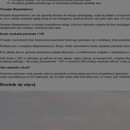
Nie płacisz podatku dochodowego od ewentualnej późniejszej sprzedaży auta.
Wynajem długoterminowy
Wynajem długoterminowy jest tak naprawdę zbliżony do leasingu operacyjnego, wiąże się jednak z wyższą kwotą 
to, że co miesiąc uiszczamy opłatę niższą od raty leasingowej, ponieważ dotyczy ona tylko części auta. Jej wy
Wynajem długoterminowy to ponadto kompleksowa usługa, która jest niezwykle wygodna dla firm posiadających 
ubezpieczenie oraz wymiana i przechowywanie opon.
Koszty uzyskania przychodu i VAT
W każdej z powyższych form finansowania samochodu firmowego spotykamy się z wydatkami, które ponieśliśmy
Podobnie jest z wynajmem długoterminowym. Biorąc kredyt samochodowy koszty uzyskania przychodu dotyczą ods
Przy zakupie auta za gotówkę amortyzacja wygląda identycznie, a wszelkie koszty związane z eksploatacją to 
Jeśli chodzi o VAT, to odliczamy go zarówno od ceny zakupu, wpłaty własnej, rat leasingowych, wynajmu dł
ewidencję przebiegu – tak zwaną „kilometrówkę”. VAT w wysokości 50% możemy natomiast odliczyć wtedy, gd
Jaki samochód wybrać?
Wszystkie omówione wyżej sposoby nabycia samochodu na firmę zależą oczywiście od preferencji danej firmy.
wiąże wyposażeniu go na tyle atrakcyjnie, aby po kilku latach nadal miał dobrą cenę. Co więcej, jeśli weźmie
Dowiedz się więcej