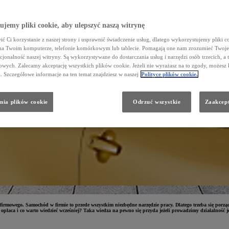
jemy pliki cookie, aby ulepszyć naszą witrynę
ć Ci korzystanie z naszej strony i usprawnić świadczenie usług, dlatego wykorzystujemy pliki co
na Twoim komputerze, telefonie komórkowym lub tablecie. Pomagają one nam zrozumieć Twoje 
cjonalność naszej witryny. Są wykorzystywane do dostarczania usług i narzędzi osób trzecich, a 
wych. Zalecamy akceptację wszystkich plików cookie. Jeżeli nie wyrażasz na to zgody, możesz 
a. Szczegółowe informacje na ten temat znajdziesz w naszej
Polityce plików cookie.
nia plików cookie
Odrzuć wszystkie
Zaakcept
firmowego. Samochód w firmie to przede wszystkim niezbędne narzędzie pracy. Dlatego trzeba się porzą
opłaca i co warto wiedzieć wcześniej? Taka wiedza na pewno się przyda jeżeli prowadzimy działalność j