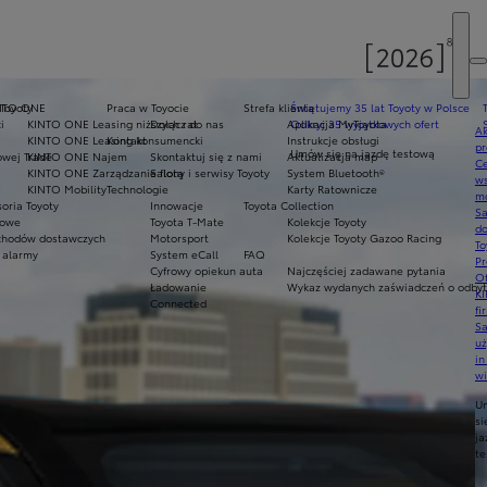
 Toyoty
NTO ONE
Praca w Toyocie
Strefa klienta
Świętujemy 35 lat Toyoty w Polsce
i
KINTO ONE Leasing niższych rat
Dołącz do nas
Aplikacja MyToyota
Odkryj 35 wyjątkowych ofert
Ak
KINTO ONE Leasing konsumencki
Kontakt
Instrukcje obsługi
pr
Umów się na jazdę testową
owej Trade
KINTO ONE Najem
Skontaktuj się z nami
Aktualizacja map
Ce
KINTO ONE Zarządzanie flotą
Salony i serwisy Toyoty
System Bluetooth®
ws
KINTO Mobility
Technologie
Karty Ratownicze
mo
oria Toyoty
Innowacje
Toyota Collection
S
mowe
Toyota T-Mate
Kolekcje Toyoty
do
hodów dostawczych
Motorsport
Kolekcje Toyoty Gazoo Racing
To
 alarmy
System eCall
FAQ
Pr
Cyfrowy opiekun auta
Najczęściej zadawane pytania
Of
Ładowanie
Wykaz wydanych zaświadczeń o odbyty
KI
Connected
fi
S
u
in
w
U
si
ja
te