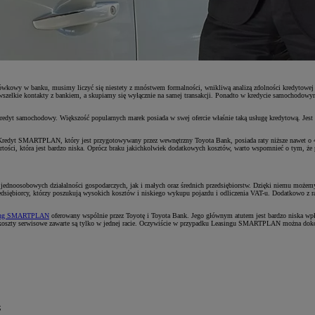
wkowy w banku, musimy liczyć się niestety z mnóstwem formalności, wnikliwą analizą zdolności kredytowej na
szelkie kontakty z bankiem, a skupiamy się wyłącznie na samej transakcji. Ponadto w kredycie samochodo
redyt samochodowy. Większość popularnych marek posiada w swej ofercie właśnie taką usługę kredytową. Jest 
 Kredyt SMARTPLAN, który jest przygotowywany przez wewnętrzny Toyota Bank, posiada raty niższe nawet o
wartości, która jest bardzo niska. Oprócz braku jakichkolwiek dodatkowych kosztów, warto wspomnieć o tym,
 jednoosobowych działalności gospodarczych, jak i małych oraz średnich przedsiębiorstw. Dzięki niemu moż
edsiębiorcy, którzy poszukują wysokich kosztów i niskiego wykupu pojazdu i odliczenia VAT-u. Dodatkowo z racj
ing SMARTPLAN
oferowany wspólnie przez Toyotę i Toyota Bank. Jego głównym atutem jest bardzo niska wpł
 koszty serwisowe zawarte są tylko w jednej racie. Oczywiście w przypadku Leasingu SMARTPLAN można dokon
;