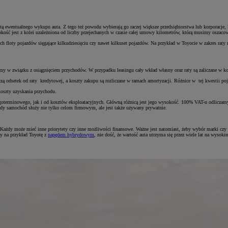
ewentualnego wykupu auta. Z tego też powodu wybierają go raczej większe przedsiębiorstwa lub korporacje, któ
sokość jest z kolei uzależniona od liczby przejechanych w czasie całej umowy kilometrów, którą musimy oszacow
floty pojazdów sięgające kilkudziesięciu czy nawet kilkuset pojazdów. Na przykład w Toyocie w zakres raty m
 w związku z osiągnięciem przychodów. W przypadku leasingu cały wkład własny oraz raty są zaliczane w ko
etek od raty kredytowej, a koszty zakupu są rozliczane w ramach amortyzacji. Różnice w tej kwestii pojawiaj
koszty uzyskania przychodu.
ugoterminowego, jak i od kosztów eksploatacyjnych. Główną różnicą jest jego wysokość. 100% VAT-u odliczam
y samochód służy nie tylko celom firmowym, ale jest także używany prywatnie.
 Każdy może mieć inne priorytety czy inne możliwości finansowe. Ważne jest natomiast, żeby wybór marki czy
my na przykład Toyotę z
napędem hybrydowym
, nie dość, że wartość auta utrzyma się przez wiele lat na wysok