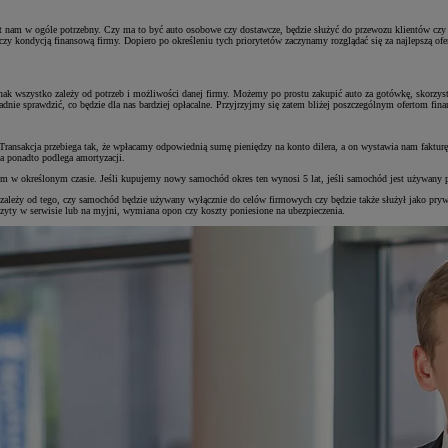
nam w ogóle potrzebny. Czy ma to być auto osobowe czy dostawcze, będzie służyć do przewozu klientów czy to
 czy kondycją finansową firmy. Dopiero po określeniu tych priorytetów zaczynamy rozglądać się za najlepszą of
nak wszystko zależy od potrzeb i możliwości danej firmy. Możemy po prostu zakupić auto za gotówkę, skorzy
dnie sprawdzić, co będzie dla nas bardziej opłacalne. Przyjrzyjmy się zatem bliżej poszczególnym ofertom fi
ransakcja przebiega tak, że wpłacamy odpowiednią sumę pieniędzy na konto dilera, a on wystawia nam faktu
a ponadto podlega amortyzacji.
m w określonym czasie. Jeśli kupujemy nowy samochód okres ten wynosi 5 lat, jeśli samochód jest używany pr
ży od tego, czy samochód będzie używany wyłącznie do celów firmowych czy będzie także służył jako prywatn
yty w serwisie lub na myjni, wymiana opon czy koszty poniesione na ubezpieczenia.