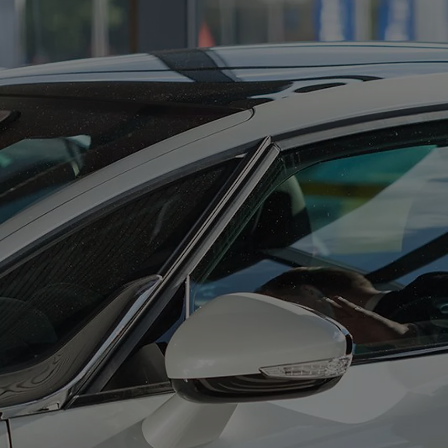
Od
81 900 zł
Yaris Cross
HYBRID