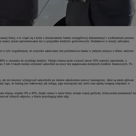
szej firmy, a to wiąże się z kolei z dostarczaniem bardzo szczegółowej dokumentacji i wydłużeniem procesu
wym mamy niższe oprocentowanie niż w przypadku kredytów gotówkowych. Dodatkowo w koszty zaliczamy
to o tyle wygodniejsze, że wszystko załatwiamy bez pośrednictwa banku w jednym miejscu u dilera: zarówno
 40% w stosunku do zwykłego kredytu. Wpłata własna może wynosić nawet 10% wartości samochodu, a
 że po 3 lub 4 latach można wymienić samochód na nowy bez angażowania kolejnych środków finansowych. Po
emy, ale nie musimy wykupywać samochodu po okresie zakończenia umowy leasingowej. Jakie są zatem główne
i tego, że leasing jest traktowany jak usługa, jego miesięczne raty netto oraz opłatę wstępną włączamy w
ata własna, między 0% a 40%, dzięki czemu w kasie firmy zostaje więcej gotówki, którą można przeznaczyć na
ywać różnych odpisów, a firmie przysługują także ulgi.