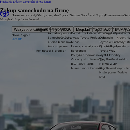
Przejdź do głównej zawartości
(Press Enter)
Zakup samochodu na firmę
Nowe samochody
Oferty specjalne
Toyota Zielona Góra
Świat Toyoty
Finansowanie
Serw
Jak wybrać i kupić auto firmowe?
Sprawdź aktualne oferty
Kontakt
Świat Toyoty
Oferta dla firm
Ser
Wszystkie kategorie
Hybrydowe
Miejskie
Sportowe
Elektryc
Aktualne promocje
Kontakt i lokalizacja
Dlaczego Toyota?
Toyota Financial 
Nowe Aygo X
Samochody dostawcze Toyota Professional
JPJ Auto
O Toyocie
Kredyt ni
HYBRID
Oferta biznesowa
O nas
Toyota w Europie
Kredyt s
Auta używane
Lider sprzedaży w woj. lubuskim
Fabryki Toyoty
Leasing 
Rok potęgi 8 premier
Referencje
Toyota Way
Polityka środowiskowa TCE
Toyota Mobility
Obowiązek informacyjny Rodo
Toyota a środowisko
ISO 14001 : 2015
Norma WLTP
Numer konta bankowego
Klub Rekordowych Prz
Historyczne Modele
FAQ