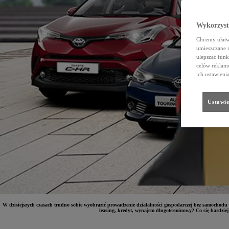
Wykorzystu
Chcemy ułatwi
umieszczane 
ulepszać funk
celów reklamo
ich ustawieni
Ustawie
W dzisiejszych czasach trudno sobie wyobrazić prowadzenie działalności gospodarczej bez samochodu 
leasing, kredyt, wynajem długoterminowy? Co się bardziej 